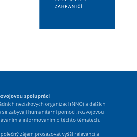
ZAHRANIČÍ
ozvojovou spolupráci
ádních neziskových organizací (NNO) a dalších
é se zabývají humanitární pomocí, rozvojovou
ěláváním a informováním o těchto tématech.
společný zájem prosazovat vyšší relevanci a