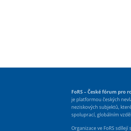
FoRS – České fórum pro r
je platformou českých nevl
neziskových subjektů, kter
spoluprací, globálním vzd
Organizace ve FoRS sdílejí 