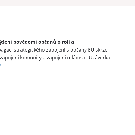
ýšení povědomí občanů o roli a
agací strategického zapojení s občany EU skrze
, zapojení komunity a zapojení mládeže. Uzávěrka
e
.