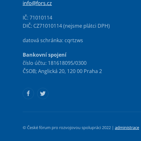
info@fors.cz
IČ: 71010114
DIČ: CZ71010114 (nejsme plátci DPH)
datová schránka: cqrtzws
Bankovní spojení
číslo účtu: 181618095/0300
ČSOB; Anglická 20, 120 00 Praha 2
© České fórum pro rozvojovou spolupráci 2022 |
administrace