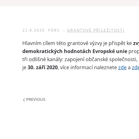
22.8.2020
FORS
–
GRANTOVÉ PŘÍLEŽITOSTI
Hlavním cílem této grantové výzvy je přispět ke
zv
demokratických hodnotách Evropské unie
prop
tři odlišné kanály: zapojení občanské společnosti
je
30. září 2020
, více informací naleznete
zde
a
zd
PREVIOUS