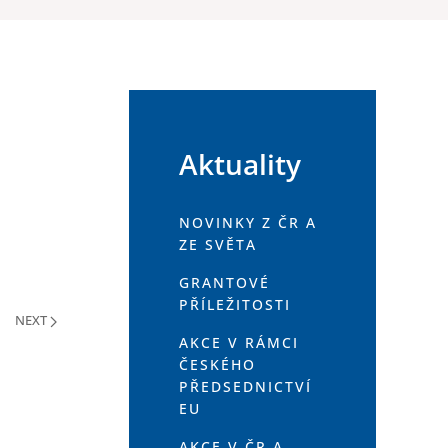
Aktuality
NOVINKY Z ČR A
ZE SVĚTA
GRANTOVÉ
PŘÍLEŽITOSTI
NEXT
AKCE V RÁMCI
ČESKÉHO
PŘEDSEDNICTVÍ
EU
AKCE V ČR A