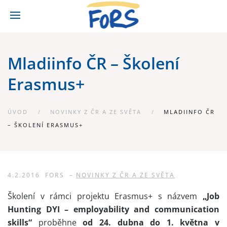
Mladiinfo ČR – Školení
Erasmus+
ÚVOD
NOVINKY Z ČR A ZE SVĚTA
MLADIINFO ČR
– ŠKOLENÍ ERASMUS+
4.2.2016
FORS
–
NOVINKY Z ČR A ZE SVĚTA
Školení v rámci projektu Erasmus+ s názvem
„Job
Hunting DYI – employability and communication
skills“
proběhne
od 24. dubna do 1. května v