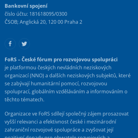
Bankovní spojení
číslo účtu: 181618095/0300
ČSOB; Anglická 20, 120 00 Praha 2
FoRS – České fórum pro rozvojovou spolupráci
je platformou českých nevládních neziskových
organizací (NNO) a dalších neziskových subjektů, které
se zabývají humanitární pomocí, rozvojovou
spoluprací, globálním vzděláváním a informováním o
těchto tématech.
Organizace ve FoRS sdílejí společný zájem prosazovat
vyšší relevanci a efektivnost české i mezinárodní
zahraniční rozvojové spolupráce a zvyšovat její
pozitivní dopady pro obyvatele rozvojových a