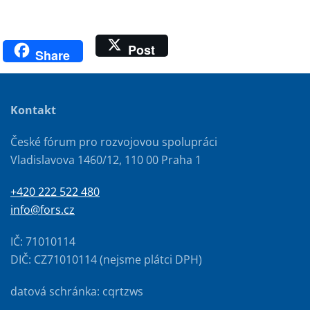
Post
Share
Kontakt
České fórum pro rozvojovou spolupráci
Vladislavova 1460/12, 110 00 Praha 1
+420 222 522 480
info@fors.cz
IČ: 71010114
DIČ: CZ71010114 (nejsme plátci DPH)
datová schránka: cqrtzws