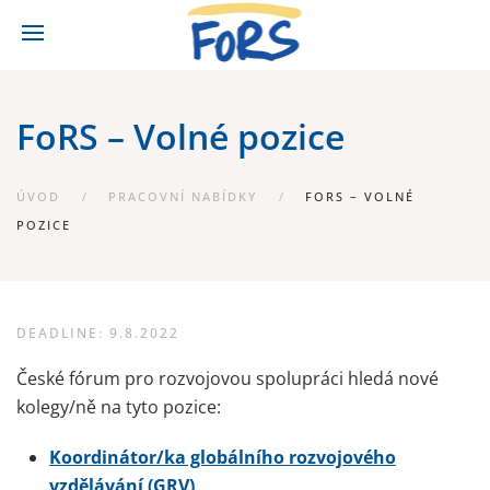
FoRS – Volné pozice
ÚVOD
PRACOVNÍ NABÍDKY
FORS – VOLNÉ
POZICE
DEADLINE: 9.8.2022
České fórum pro rozvojovou spolupráci hledá nové
kolegy/ně na tyto pozice:
Koordinátor/ka globálního rozvojového
vzdělávání (GRV)