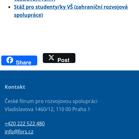
Stáž pro studenty/ky VŠ (zahraniční rozvojová
spolupráce)
Post
Share
Kontakt
České fórum pro rozvojovou spolupráci
Vladislavova 1460/12, 110 00 Praha 1
+420 222 522 480
info@fors.cz