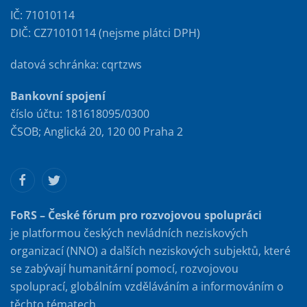
IČ: 71010114
DIČ: CZ71010114 (nejsme plátci DPH)
datová schránka: cqrtzws
Bankovní spojení
číslo účtu: 181618095/0300
ČSOB; Anglická 20, 120 00 Praha 2
FoRS – České fórum pro rozvojovou spolupráci
je platformou českých nevládních neziskových
organizací (NNO) a dalších neziskových subjektů, které
se zabývají humanitární pomocí, rozvojovou
spoluprací, globálním vzděláváním a informováním o
těchto tématech.