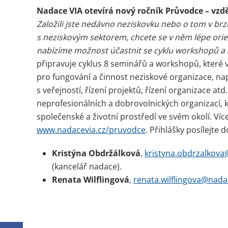
Nadace VIA otevírá nový ročník Průvodce – vzdě
Založili jste nedávno neziskovku nebo o tom v b
s neziskovým sektorem, chcete se v něm lépe orie
nabízíme možnost účastnit se cyklu workshopů a
připravuje cyklus 8 seminářů a workshopů, které
pro fungování a činnost neziskové organizace, nap
s veřejností, řízení projektů, řízení organizace at
neprofesionálních a dobrovolnických organizací, k
společenské a životní prostředí ve svém okolí. Víc
www.nadacevia.cz/pruvodce
. Přihlášky posílejte 
Kristýna Obdržálková
,
kristyna.obdrzalkova
(kancelář nadace).
Renata Wilflingová
,
renata.wilflingova@nada