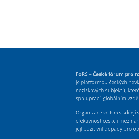
FoRS – České fórum pro r
je platformou českých nevl
neziskových subjektů, kter
spoluprací, globálním vzd
Organizace ve FoRS sdílejí 
efektivnost české i meziná
její pozitivní dopady pro o