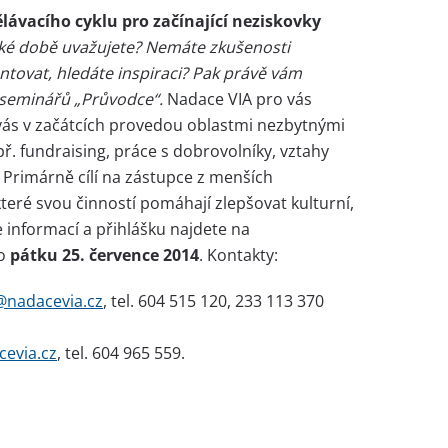
lávacího cyklu pro začínající neziskovky
rzké době uvažujete? Nemáte zkušenosti
ntovat, hledáte inspiraci? Pak právě vám
 seminářů „Průvodce“.
Nadace VIA pro vás
 vás v začátcích provedou oblastmi nezbytnými
ř. fundraising, práce s dobrovolníky, vztahy
d. Primárně cílí na zástupce z menších
teré svou činností pomáhají zlepšovat kulturní,
e informací a přihlášku najdete na
do
pátku 25. července 2014
. Kontakty:
@nadacevia.cz
, tel. 604 515 120, 233 113 370
cevia.cz
, tel. 604 965 559.