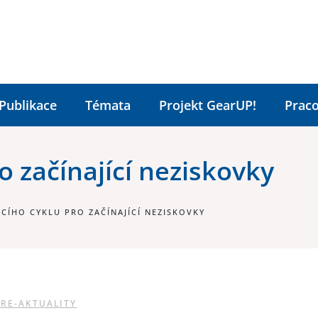
Publikace
Témata
Projekt GearUP!
Praco
o začínající neziskovky
CÍHO CYKLU PRO ZAČÍNAJÍCÍ NEZISKOVKY
RE-AKTUALITY