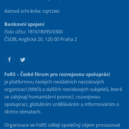
datová schránka: cqrtzws
Bankovní spojení
číslo účtu: 181618095/0300
ČSOB; Anglická 20, 120 00 Praha 2
FoRS – České fórum pro rozvojovou spolupráci
je platformou českých nevládních neziskových
organizací (NNO) a dalších neziskových subjektů, které
se zabývají humanitární pomocí, rozvojovou
spoluprací, globálním vzděláváním a informováním o
těchto tématech.
Organizace ve FoRS sdílejí společný zájem prosazovat