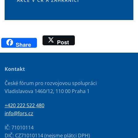
AKCE V ČR A ZAHRANIČÍ
Post
Share
Kontakt
České fórum pro rozvojovou spolupráci
Vladislavova 1460/12, 110 00 Praha 1
+420 222 522 480
info@fors.cz
IČ: 71010114
DIČ: CZ71010114 (nejsme plátci DPH)