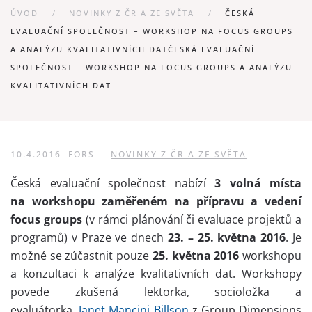
ÚVOD
NOVINKY Z ČR A ZE SVĚTA
ČESKÁ
EVALUAČNÍ SPOLEČNOST – WORKSHOP NA FOCUS GROUPS
A ANALÝZU KVALITATIVNÍCH DATČESKÁ EVALUAČNÍ
SPOLEČNOST – WORKSHOP NA FOCUS GROUPS A ANALÝZU
KVALITATIVNÍCH DAT
10.4.2016
FORS
–
NOVINKY Z ČR A ZE SVĚTA
Česká evaluační společnost nabízí
3 volná místa
na workshopu zaměřeném na přípravu a vedení
focus groups
(v rámci plánování či evaluace projektů a
programů) v Praze ve dnech
23. – 25. května 2016
. Je
možné se zúčastnit pouze
25. května 2016
workshopu
a konzultaci k analýze kvalitativních dat. Workshopy
povede zkušená lektorka, socioložka a
evaluátorka,
Janet Mancini Billson
z Group Dimensions