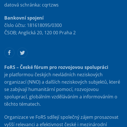
datová schránka: cqrtzws
Bankovní spojení
číslo účtu: 181618095/0300
ČSOB; Anglická 20, 120 00 Praha 2
FoRS – České fórum pro rozvojovou spolupráci
je platformou českých nevládních neziskových
organizací (NNO) a dalších neziskových subjektů, které
se zabývají humanitární pomocí, rozvojovou
spoluprací, globálním vzděláváním a informováním o
těchto tématech.
Organizace ve FoRS sdílejí společný zájem prosazovat
vyšší relevanci a efektivnost české i mezinárodní