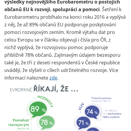
výsledky nejnovějšího Eurobarometru o postojích
občanů EU k rozvoji
,
spolupráci a pomoci
. Šetření k
Eurobarometru probíhalo na konci roku 2016 a vyplývá
z něj, že až 89% občanů EU podporuje poskytování
pomoci rozvojovým zemím. Kromě výtahu dat pro
celou Evropu se v článku objevují i čísla pro ČR, z
nichž vyplývá, že rozvojovou pomoc podporuje
přibližně 78% občanů. Zajímavým údajem bezesporu
také je, že tři z deseti respondentů v České republice
uvádějí, že slyšeli o cílech udržitelného rozvoje. Více
informací naleznete
zde
.