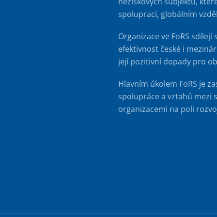
neziskových subjektů, kter
spoluprací, globálním vzd
Organizace ve FoRS sdílejí 
efektivnost české i meziná
její pozitivní dopady pro o
Hlavním úkolem FoRS je za
spolupráce a vztahů mezi s
organizacemi na poli rozvo