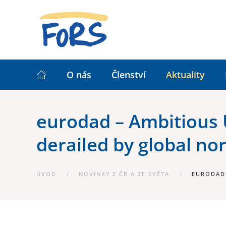
O nás
Členství
Aktuality
eurodad – Ambitious
derailed by global no
ÚVOD
NOVINKY Z ČR A ZE SVĚTA
EURODAD 