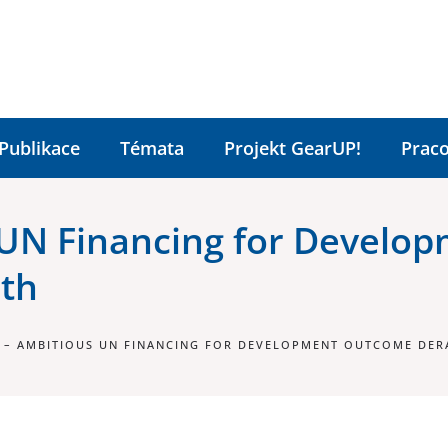
Publikace
Témata
Projekt GearUP!
Praco
 UN Financing for Develo
rth
– AMBITIOUS UN FINANCING FOR DEVELOPMENT OUTCOME DER