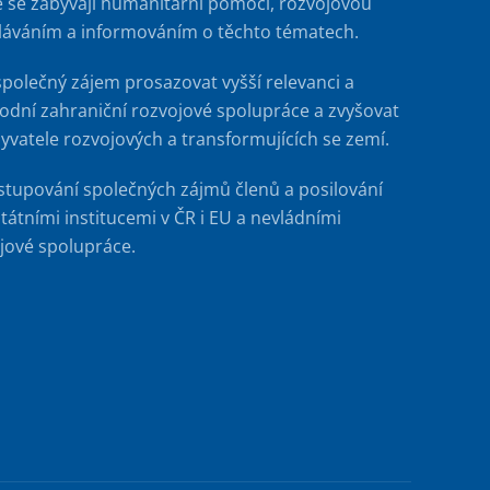
é se zabývají humanitární pomocí, rozvojovou
ěláváním a informováním o těchto tématech.
společný zájem prosazovat vyšší relevanci a
rodní zahraniční rozvojové spolupráce a zvyšovat
byvatele rozvojových a transformujících se zemí.
stupování společných zájmů členů a posilování
tátními institucemi v ČR i EU a nevládními
jové spolupráce.