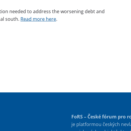
bition needed to address the worsening debt and
bal south.
Read more here
.
FoRS – České fórum pro r
je platformou českých nevl