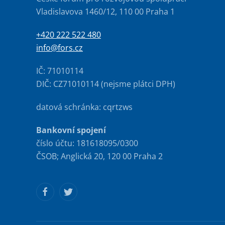
Vladislavova 1460/12, 110 00 Praha 1
+420 222 522 480
info@fors.cz
IČ: 71010114
DIČ: CZ71010114 (nejsme plátci DPH)
datová schránka: cqrtzws
Bankovní spojení
číslo účtu: 181618095/0300
ČSOB; Anglická 20, 120 00 Praha 2