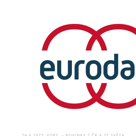
24.6.2025
FORS
–
NOVINKY Z ČR A ZE SVĚTA