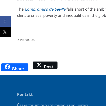
The
Compromiso de Sevilla
falls short of the am
climate crises, poverty and inequalities in the glo
PREVIOUS
Post
Share
Kontakt
České fórum pro rozvojovou spolupráci