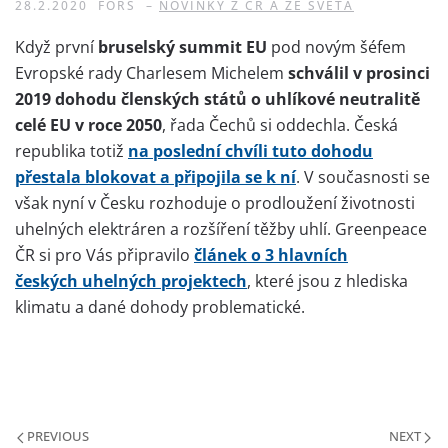
28.2.2020
FORS
–
NOVINKY Z ČR A ZE SVĚTA
Když první
bruselský summit EU
pod novým šéfem
Evropské rady Charlesem Michelem
schválil v prosinci
2019 dohodu členských států o uhlíkové neutralitě
celé EU v roce 2050
, řada Čechů si oddechla. Česká
republika totiž
na poslední chvíli tuto dohodu
přestala blokovat a připojila se k ní
. V současnosti se
však nyní v Česku rozhoduje o prodloužení životnosti
uhelných elektráren a rozšíření těžby uhlí. Greenpeace
ČR si pro Vás připravilo
článek o 3 hlavních
českých uhelných projek
tech
, které jsou z hlediska
klimatu a dané dohody problematické.
PREVIOUS
NEXT