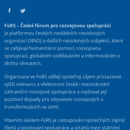
FoRS – České fórum pro rozvojovou spolupráci
je platformou českých nevládních neziskových
organizací (NNO) a dalších neziskových subjektů, které
se zabývají humanitární pomocí, rozvojovou
spoluprací, globálním vzděláváním a informováním o
těchto tématech.
Organizace ve FoRS sdílejí společný zájem prosazovat
vyšší relevanci a efektivnost české i mezinárodní
zahraniční rozvojové spolupráce a zvyšovat její
pozitivní dopady pro obyvatele rozvojových a
transformujících se zemí.
Hlavním úkolem FoRS je zastupování společných zájmů
členů a posilování spolupráce a vztahů mezi státními