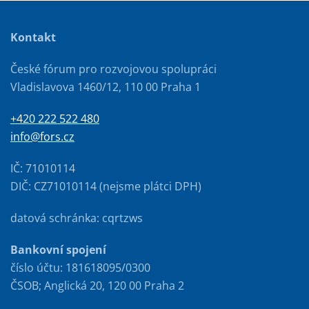
Kontakt
České fórum pro rozvojovou spolupráci
Vladislavova 1460/12, 110 00 Praha 1
+420 222 522 480
info@fors.cz
IČ: 71010114
DIČ: CZ71010114 (nejsme plátci DPH)
datová schránka: cqrtzws
Bankovní spojení
číslo účtu: 181618095/0300
ČSOB; Anglická 20, 120 00 Praha 2