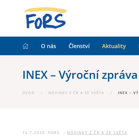
O nás
Členství
Aktuality
INEX – Výroční zpráva
ÚVOD
NOVINKY Z ČR A ZE SVĚTA
INEX – V
16.7.2020
FORS
–
NOVINKY Z ČR A ZE SVĚTA