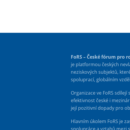
FoRS – České fórum pro r
je platformou českých nevl
neziskových subjektů, kter
spoluprací, globálním vzd
Organizace ve FoRS sdílejí 
efektivnost české i meziná
její pozitivní dopady pro o
Hlavním úkolem FoRS je za
spolupráce a vztahů mezi s