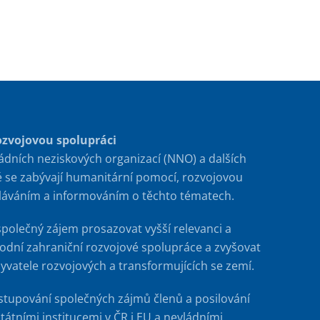
ozvojovou spolupráci
ádních neziskových organizací (NNO) a dalších
é se zabývají humanitární pomocí, rozvojovou
ěláváním a informováním o těchto tématech.
společný zájem prosazovat vyšší relevanci a
rodní zahraniční rozvojové spolupráce a zvyšovat
byvatele rozvojových a transformujících se zemí.
stupování společných zájmů členů a posilování
tátními institucemi v ČR i EU a nevládními