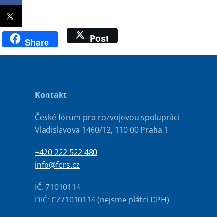
Post
Share
Kontakt
České fórum pro rozvojovou spolupráci
Vladislavova 1460/12, 110 00 Praha 1
+420 222 522 480
info@fors.cz
IČ: 71010114
DIČ: CZ71010114 (nejsme plátci DPH)