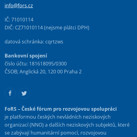
info@fors.cz
IČ: 71010114
DIČ: CZ71010114 (nejsme plátci DPH)
datová schránka: cqrtzws
Bankovní spojení
číslo účtu: 181618095/0300
ČSOB; Anglická 20, 120 00 Praha 2
FoRS – České fórum pro rozvojovou spolupráci
je platformou českých nevládních neziskových
organizací (NNO) a dalších neziskových subjektů, které
se zabývají humanitární pomocí, rozvojovou