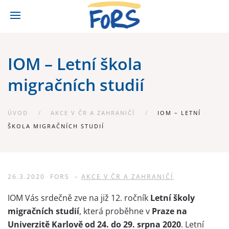
IOM – Letní škola
migračních studií
ÚVOD
AKCE V ČR A ZAHRANIČÍ
IOM – LETNÍ
ŠKOLA MIGRAČNÍCH STUDIÍ
26.3.2020
FORS
–
AKCE V ČR A ZAHRANIČÍ
IOM Vás srdečně zve na již 12. ročník
Letní školy
migračních studií
, která proběhne v
Praze na
Univerzitě Karlově od 24. do 29. srpna 2020
. Letní