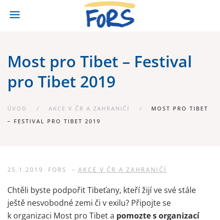
Most pro Tibet – Festival
pro Tibet 2019
ÚVOD
AKCE V ČR A ZAHRANIČÍ
MOST PRO TIBET
– FESTIVAL PRO TIBET 2019
25.1.2019
FORS
–
AKCE V ČR A ZAHRANIČÍ
Chtěli byste podpořit Tibeťany, kteří žijí ve své stále
ještě nesvobodné zemi či v exilu? Připojte se
k organizaci Most pro Tibet a
pomozte s organizací