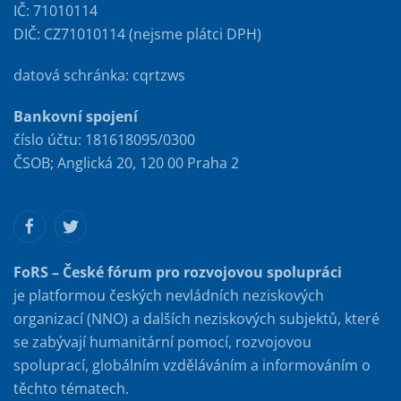
IČ: 71010114
DIČ: CZ71010114 (nejsme plátci DPH)
datová schránka: cqrtzws
Bankovní spojení
číslo účtu: 181618095/0300
ČSOB; Anglická 20, 120 00 Praha 2
FoRS – České fórum pro rozvojovou spolupráci
je platformou českých nevládních neziskových
organizací (NNO) a dalších neziskových subjektů, které
se zabývají humanitární pomocí, rozvojovou
spoluprací, globálním vzděláváním a informováním o
těchto tématech.