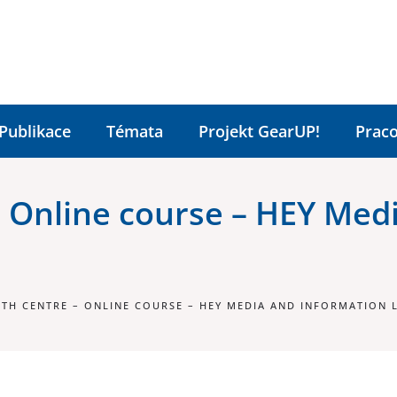
Publikace
Témata
Projekt GearUP!
Praco
 Online course – HEY Med
H CENTRE – ONLINE COURSE – HEY MEDIA AND INFORMATION L