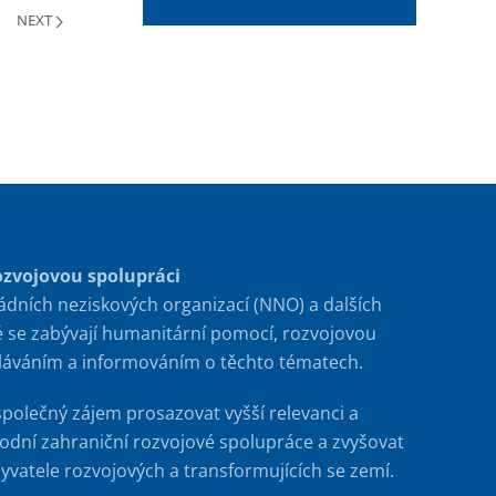
NEXT
ozvojovou spolupráci
ádních neziskových organizací (NNO) a dalších
é se zabývají humanitární pomocí, rozvojovou
ěláváním a informováním o těchto tématech.
společný zájem prosazovat vyšší relevanci a
rodní zahraniční rozvojové spolupráce a zvyšovat
byvatele rozvojových a transformujících se zemí.