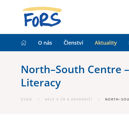
O nás
Členství
Aktuality
North–South Centre –
Literacy
ÚVOD
AKCE V ČR A ZAHRANIČÍ
NORTH–SOUT