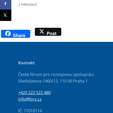
PREVIOUS
Post
Share
Kontakt
České fórum pro rozvojovou spolupráci
Vladislavova 1460/12, 110 00 Praha 1
+420 222 522 480
info@fors.cz
IČ: 71010114