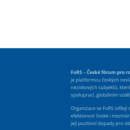
FoRS – České fórum pro r
je platformou českých nevl
neziskových subjektů, kter
spoluprací, globálním vzd
Organizace ve FoRS sdílejí 
efektivnost české i meziná
její pozitivní dopady pro o