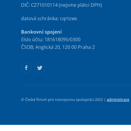
DIČ: CZ71010114 (nejsme plátci DPH)
datová schránka: cqrtzws
Bankovní spojení
číslo účtu: 181618095/0300
ČSOB; Anglická 20, 120 00 Praha 2
© České fórum pro rozvojovou spolupráci 2022 |
administrace