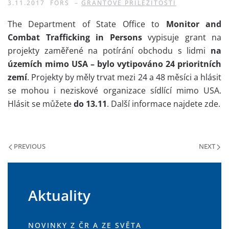
3.11.2017
FORS
–
GRANTOVÉ PŘÍLEŽITOSTI
The Department of State Office to
Monitor and
Combat Trafficking in Persons
vypisuje grant na
projekty zaměřené na potírání obchodu s lidmi
na
územích mimo USA – bylo vytipováno 24 prioritních
zemí
. Projekty by měly trvat mezi 24 a 48 měsíci a hlásit
se mohou i neziskové organizace sídlící mimo USA.
Hlásit se můžete
do 13.11
. Další informace najdete zde.
PREVIOUS
NEXT
Aktuality
NOVINKY Z ČR A ZE SVĚTA