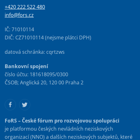
+420 222 522 480
info@fors.cz
IČ: 71010114
DIČ: CZ71010114 (nejsme plátci DPH)
datová schránka: cqrtzws
Bankovní spojení
číslo účtu: 181618095/0300
ČSOB; Anglická 20, 120 00 Praha 2
FoRS – České fórum pro rozvojovou spolupráci
je platformou českých nevládních neziskových
organizací (NNO) a dalších neziskových subjektů, které