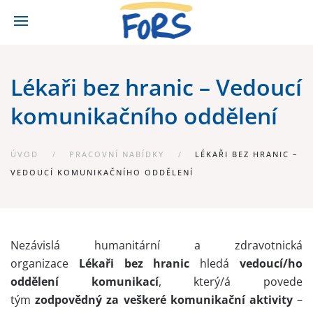
Lékaři bez hranic – Vedoucí
komunikačního oddělení
ÚVOD
PRACOVNÍ NABÍDKY
LÉKAŘI BEZ HRANIC –
VEDOUCÍ KOMUNIKAČNÍHO ODDĚLENÍ
Nezávislá humanitární a zdravotnická
organizace
Lékaři bez hranic
hledá
vedoucí/ho
oddělení komunikací
, který/á povede
tým
zodpovědný za veškeré komunikační aktivity
–