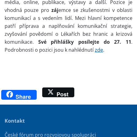
média, online, publikace, výstavy a další. Pozice je
vhodná pouze pro
z
áj
emce se zkušenostmi v oblasti
komunikací a s vedením lidí. Mezi hlavní kompetence
patří příprava a naplňování komunikační strategie,
zvyšování povědomí o Lékařích bez hranic a krizová
komunikace.
Své přihlášky posílejte do 27. 11
.
Podrobnosti o pozici jsou k nahlédnutí
zde
.
Post
Share
Kontakt
České fórum pro rozvojovou spolupráci