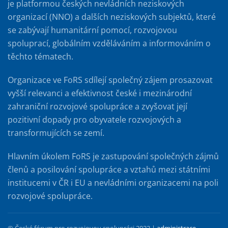
je platformou českých nevládních neziskových
organizací (NNO) a dalších neziskových subjektů, které
se zabývají humanitární pomocí, rozvojovou
spoluprací, globálním vzděláváním a informováním o
těchto tématech.
Organizace ve FoRS sdílejí společný zájem prosazovat
vyšší relevanci a efektivnost české i mezinárodní
zahraniční rozvojové spolupráce a zvyšovat její
pozitivní dopady pro obyvatele rozvojových a
transformujících se zemí.
Hlavním úkolem FoRS je zastupování společných zájmů
členů a posilování spolupráce a vztahů mezi státními
institucemi v ČR i EU a nevládními organizacemi na poli
rozvojové spolupráce.
© České fórum pro rozvojovou spolupráci 2022 |
administrace