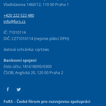
Vladislavova 1460/12, 110 00 Praha 1
+420 222 522 480
info@fors.cz
IČ: 71010114
DIČ: CZ71010114 (nejsme plátci DPH)
datová schránka: cqrtzws
Bankovní spojení
číslo účtu: 181618095/0300
ČSOB; Anglická 20, 120 00 Praha 2
FoRS – České fórum pro rozvojovou spolupráci