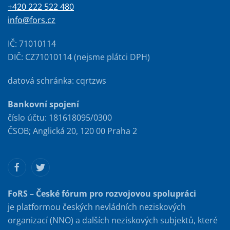
+420 222 522 480
info@fors.cz
IČ: 71010114
DIČ: CZ71010114 (nejsme plátci DPH)
datová schránka: cqrtzws
Bankovní spojení
číslo účtu: 181618095/0300
ČSOB; Anglická 20, 120 00 Praha 2
FoRS – České fórum pro rozvojovou spolupráci
je platformou českých nevládních neziskových
organizací (NNO) a dalších neziskových subjektů, které