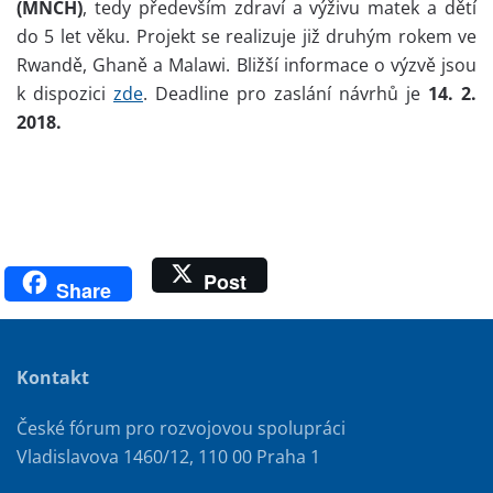
(MNCH)
, tedy především zdraví a výživu matek a dětí
do 5 let věku. Projekt se realizuje již druhým rokem ve
Rwandě, Ghaně a Malawi. Bližší informace o výzvě jsou
k dispozici
zde
. Deadline pro zaslání návrhů je
14. 2.
2018.
Post
Share
Kontakt
České fórum pro rozvojovou spolupráci
Vladislavova 1460/12, 110 00 Praha 1