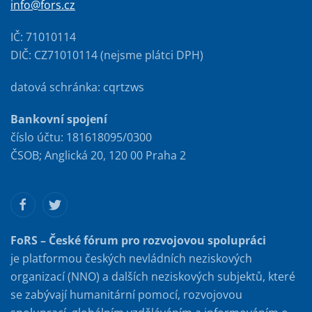
info@fors.cz
IČ: 71010114
DIČ: CZ71010114 (nejsme plátci DPH)
datová schránka: cqrtzws
Bankovní spojení
číslo účtu: 181618095/0300
ČSOB; Anglická 20, 120 00 Praha 2
FoRS – České fórum pro rozvojovou spolupráci
je platformou českých nevládních neziskových
organizací (NNO) a dalších neziskových subjektů, které
se zabývají humanitární pomocí, rozvojovou