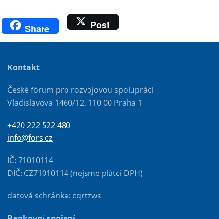
Post
Share
Kontakt
České fórum pro rozvojovou spolupráci
Vladislavova 1460/12, 110 00 Praha 1
+420 222 522 480
info@fors.cz
IČ: 71010114
DIČ: CZ71010114 (nejsme plátci DPH)
datová schránka: cqrtzws
Bankovní spojení