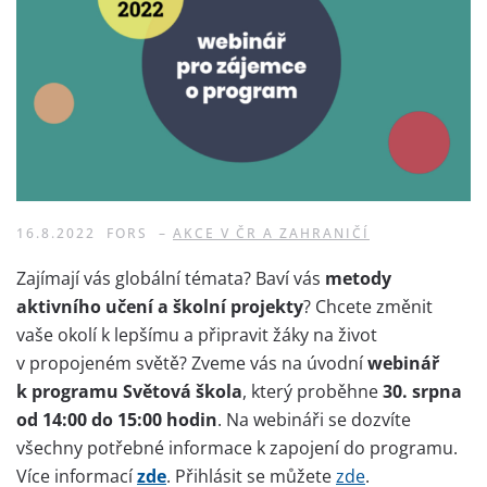
16.8.2022
FORS
–
AKCE V ČR A ZAHRANIČÍ
Zajímají vás globální témata? Baví vás
metody
aktivního učení a školní projekty
? Chcete změnit
vaše okolí k lepšímu a připravit žáky na život
v propojeném světě?
Zveme vás na úvodní
webinář
k programu Světová škola
, který proběhne
30. srpna
od 14:00 do 15:00 hodin
. Na webináři se dozvíte
všechny potřebné informace k zapojení do programu.
Více informací
zde
. Přihlásit se můžete
zde
.