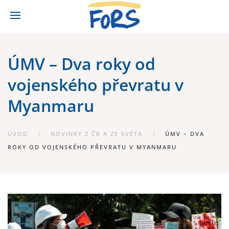
ÚMV – Dva roky od
vojenského převratu v
Myanmaru
ÚVOD
NOVINKY Z ČR A ZE SVĚTA
ÚMV – DVA
ROKY OD VOJENSKÉHO PŘEVRATU V MYANMARU