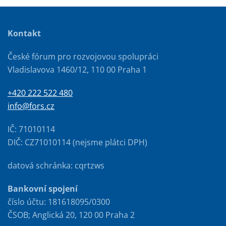
Kontakt
České fórum pro rozvojovou spolupráci
Vladislavova 1460/12, 110 00 Praha 1
+420 222 522 480
info@fors.cz
IČ: 71010114
DIČ: CZ71010114 (nejsme plátci DPH)
datová schránka: cqrtzws
Bankovní spojení
číslo účtu: 181618095/0300
ČSOB; Anglická 20, 120 00 Praha 2