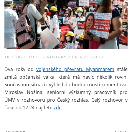
10.2.2023
FORS
–
NOVINKY Z ČR A ZE SVĚTA
Dva roky od
vojenského převratu Myanmarem
stále
zmítá občanská válka, která má navíc několik rovin.
Současnou situaci i výhled do budoucnosti komentoval
Miroslav Nožina, seniorní výzkumný pracovník pro
ÚMV v rozhovoru pro Český rozhlas. Celý rozhovor v
čase od 12.24 najdete
zde
.