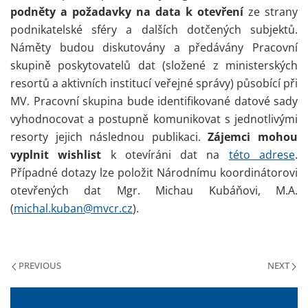
podněty a požadavky na data k otevření
ze strany
podnikatelské sféry a dalších dotčených subjektů.
Náměty budou diskutovány a předávány Pracovní
skupině poskytovatelů dat (složené z ministerských
resortů a aktivních institucí veřejné správy) působící při
MV. Pracovní skupina bude identifikované datové sady
vyhodnocovat a postupně komunikovat s jednotlivými
resorty jejich následnou publikaci.
Zájemci mohou
vyplnit wishlist
k otevíráni dat na
této adrese
.
Případné dotazy lze položit Národnímu koordinátorovi
otevřených dat Mgr. Michau Kubáňovi, M.A.
(
michal.kuban@mvcr.cz
).
PREVIOUS
NEXT