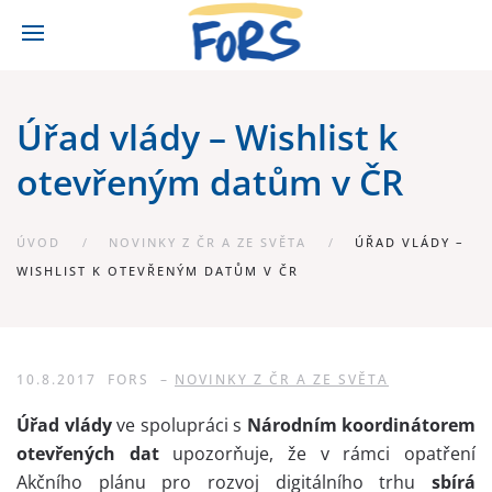
Úřad vlády – Wishlist k
otevřeným datům v ČR
ÚVOD
NOVINKY Z ČR A ZE SVĚTA
ÚŘAD VLÁDY –
WISHLIST K OTEVŘENÝM DATŮM V ČR
10.8.2017
FORS
–
NOVINKY Z ČR A ZE SVĚTA
Úřad vlády
ve spolupráci s
Národním koordinátorem
otevřených dat
upozorňuje, že v rámci opatření
Akčního plánu pro rozvoj digitálního trhu
sbírá