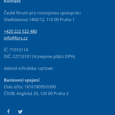
Kontakt
České fórum pro rozvojovou spolupráci
Vladislavova 1460/12, 110 00 Praha 1
+420 222 522 480
info@fors.cz
IČ: 71010114
DIČ: CZ71010114 (nejsme plátci DPH)
datová schránka: cqrtzws
Bankovní spojení
číslo účtu: 181618095/0300
ČSOB; Anglická 20, 120 00 Praha 2