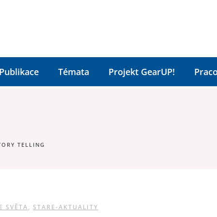
Publikace
Témata
Projekt GearUP!
Praco
TORY TELLING
E SVĚTA
,
STARE-AKTUALITY