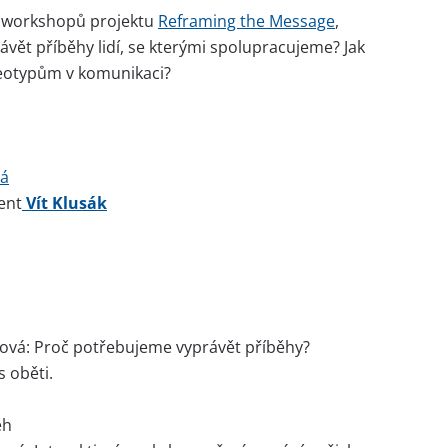
ti workshopů projektu
Reframing the Message
,
ávět příběhy lidí, se kterými spolupracujeme? Jak
ereotypům v komunikaci?
vá
ent
Vít Klusák
sová: Proč potřebujeme vyprávět příběhy?
 oběti.
ěh