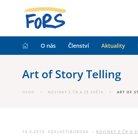
O nás
Členství
Aktuality
Art of Story Telling
ÚVOD
NOVINKY Z ČR A ZE SVĚTA
ART OF S
19.3.2014
ADELASTIBOROVA
–
NOVINKY Z ČR A Z