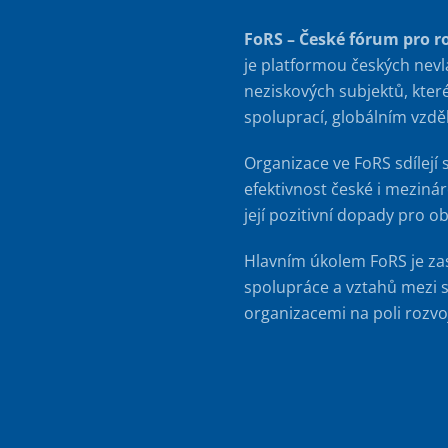
FoRS – České fórum pro r
je platformou českých nevl
neziskových subjektů, kter
spoluprací, globálním vzd
Organizace ve FoRS sdílejí 
efektivnost české i meziná
její pozitivní dopady pro o
Hlavním úkolem FoRS je za
spolupráce a vztahů mezi s
organizacemi na poli rozvo