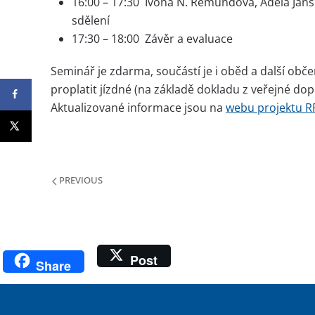
16:00 – 17:30 Ivona N. Remundová, Adéla Jans
sdělení
17:30 – 18:00 Závěr a evaluace
Seminář je zdarma, součástí je i oběd a další o
proplatit jízdné (na základě dokladu z veřejné dop
Aktualizované informace jsou na
webu projektu 
PREVIOUS
Post
Share