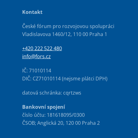
Kontakt
České fórum pro rozvojovou spolupráci
Vladislavova 1460/12, 110 00 Praha 1
+420 222 522 480
info@fors.cz
IČ: 71010114
DIČ: CZ71010114 (nejsme plátci DPH)
datová schránka: cqrtzws
Bankovní spojení
číslo účtu: 181618095/0300
ČSOB; Anglická 20, 120 00 Praha 2