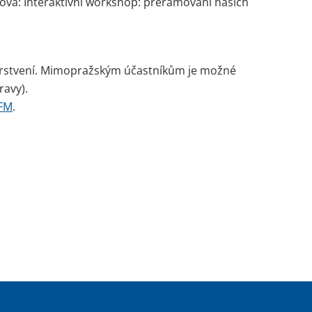
ová: Interaktivní workshop: přerámování našich
bčerstvení. Mimopražským účastníkům je možné
ravy).
RFM
.