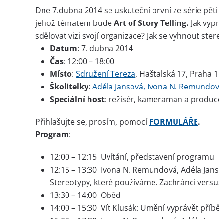
Dne 7.dubna 2014 se uskuteční první ze série pě
jehož tématem bude
Art of Story Telling.
Jak vypr
sdělovat vizi svojí organizace? Jak se vyhnout st
Datum
: 7. dubna 2014
Čas
: 12:00 – 18:00
Místo
:
Sdružení Tereza
, Haštalská 17, Praha 1
Školitelky
:
Adéla Jansová, Ivona N. Remundo
Speciální host
: režisér, kameraman a produc
Přihlašujte se, prosím, pomocí
FORMULÁŘE
.
Program
:
12:00 – 12:15 Uvítání, představení programu
12:15 – 13:30 Ivona N. Remundová, Adéla Jan
Stereotypy, které používáme. Zachránci versus
13:30 – 14:00 Oběd
14:00 – 15:30 Vít Klusák: Umění vyprávět příb