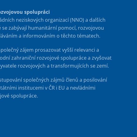
ozvojovou spolupráci
ádních neziskových organizací (NNO) a dalších
é se zabývají humanitární pomocí, rozvojovou
ěláváním a informováním o těchto tématech.
společný zájem prosazovat vyšší relevanci a
rodní zahraniční rozvojové spolupráce a zvyšovat
byvatele rozvojových a transformujících se zemí.
stupování společných zájmů členů a posilování
tátními institucemi v ČR i EU a nevládními
jové spolupráce.