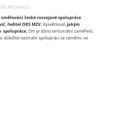
ARE-AKTUALITY
 směřování české rozvojové spolupráce
ič, ředitel ORS MZV.
Vysvětloval,
jakým
á spolupráce
, čím je dáno teritoriální zaměření,
ko důležité neztratit spolupráci se zeměmi, ve