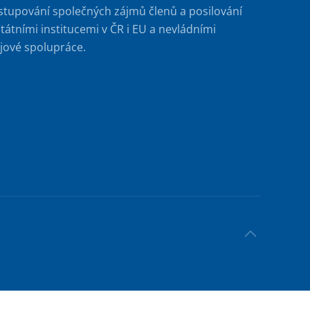
stupování společných zájmů členů a posilování
tátními institucemi v ČR i EU a nevládními
jové spolupráce.