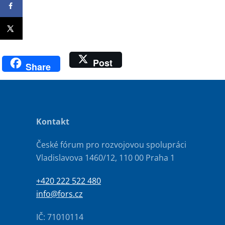
Post
Share
Kontakt
České fórum pro rozvojovou spolupráci
Vladislavova 1460/12, 110 00 Praha 1
+420 222 522 480
info@fors.cz
IČ: 71010114