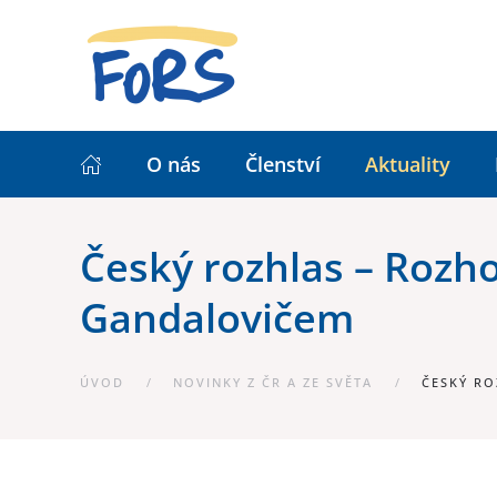
O nás
Členství
Aktuality
Český rozhlas – Rozh
Gandalovičem
ÚVOD
NOVINKY Z ČR A ZE SVĚTA
ČESKÝ RO