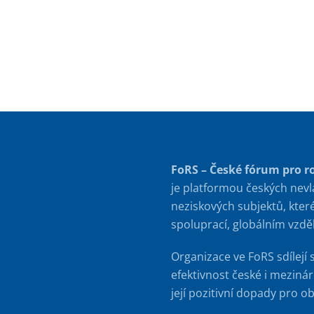
FoRS – České fórum pro r
je platformou českých nevl
neziskových subjektů, kter
spoluprací, globálním vzd
Organizace ve FoRS sdílejí 
efektivnost české i meziná
její pozitivní dopady pro o