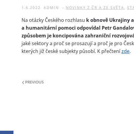
1.6.2022
ADMIN
–
NOVINKY Z ČR A ZE SVĚTA
,
ST
Na otázky Českého rozhlasu
k obnově Ukrajiny a
a humanitární pomoci odpovídal Petr Gandalov
způsobem je koncipována zahraniční rozvojov
jaké sektory a proč se prosazují a proč je pro Čes
kterých již české subjekty působí. K přečtení
zde
.
PREVIOUS