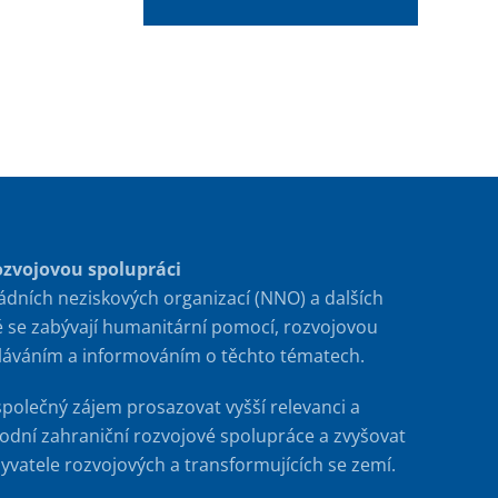
ozvojovou spolupráci
ádních neziskových organizací (NNO) a dalších
é se zabývají humanitární pomocí, rozvojovou
ěláváním a informováním o těchto tématech.
společný zájem prosazovat vyšší relevanci a
rodní zahraniční rozvojové spolupráce a zvyšovat
byvatele rozvojových a transformujících se zemí.