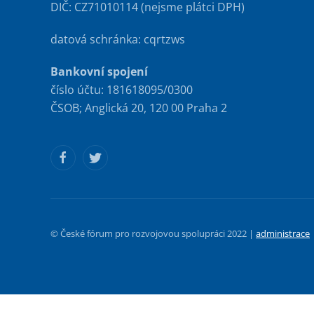
DIČ: CZ71010114 (nejsme plátci DPH)
datová schránka: cqrtzws
Bankovní spojení
číslo účtu: 181618095/0300
ČSOB; Anglická 20, 120 00 Praha 2
© České fórum pro rozvojovou spolupráci 2022 |
administrace