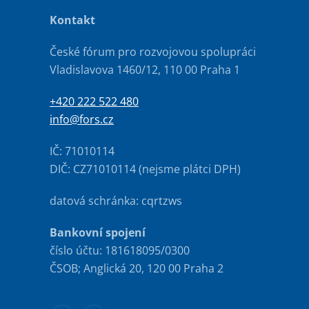
Kontakt
České fórum pro rozvojovou spolupráci
Vladislavova 1460/12, 110 00 Praha 1
+420 222 522 480
info@fors.cz
IČ: 71010114
DIČ: CZ71010114 (nejsme plátci DPH)
datová schránka: cqrtzws
Bankovní spojení
číslo účtu: 181618095/0300
ČSOB; Anglická 20, 120 00 Praha 2