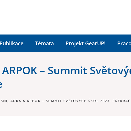
Publikace
Témata
Projekt GearUP!
Praco
 a ARPOK – Summit Světový
e
ÍSNI, ADRA A ARPOK – SUMMIT SVĚTOVÝCH ŠKOL 2023: PŘEKRA