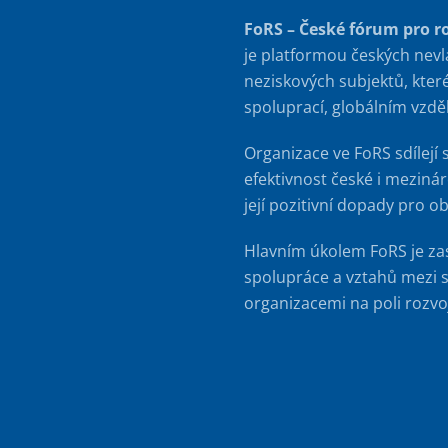
FoRS – České fórum pro r
je platformou českých nevl
neziskových subjektů, kter
spoluprací, globálním vzd
Organizace ve FoRS sdílejí 
efektivnost české i meziná
její pozitivní dopady pro o
Hlavním úkolem FoRS je za
spolupráce a vztahů mezi s
organizacemi na poli rozvo