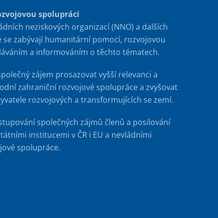
ozvojovou spolupráci
ádních neziskových organizací (NNO) a dalších
é se zabývají humanitární pomocí, rozvojovou
ěláváním a informováním o těchto tématech.
společný zájem prosazovat vyšší relevanci a
rodní zahraniční rozvojové spolupráce a zvyšovat
byvatele rozvojových a transformujících se zemí.
stupování společných zájmů členů a posilování
tátními institucemi v ČR i EU a nevládními
jové spolupráce.