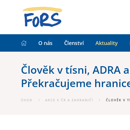
O nás
Členství
Aktuality
Člověk v tísni, ADRA
Překračujeme hranic
ÚVOD
AKCE V ČR A ZAHRANIČÍ
ČLOVĚK V T