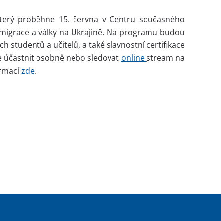
který proběhne 15. června v Centru současného
migrace a války na Ukrajině. Na programu budou
h studentů a učitelů, a také slavnostní certifikace
 se účastnit osobně nebo sledovat
online
stream na
ormací
zde
.