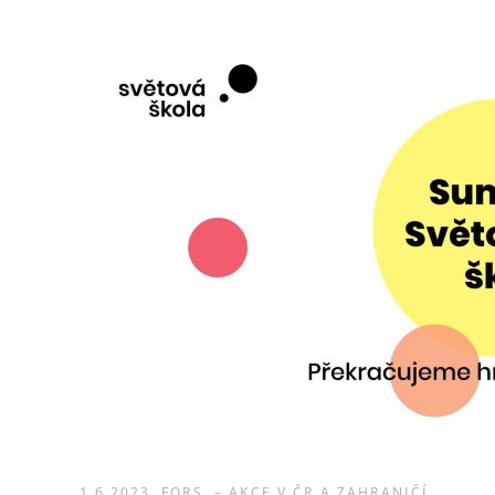
1.6.2023
FORS
–
AKCE V ČR A ZAHRANIČÍ