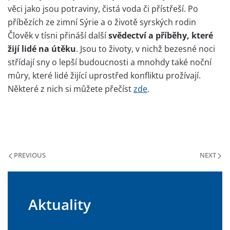
věci jako jsou potraviny, čistá voda či přístřeší. Po
příbězích ze zimní Sýrie a o životě syrských rodin
Člověk v tísni přináší další
svědectví a příběhy, které
žijí lidé na útěku
. Jsou to životy, v nichž bezesné noci
střídají sny o lepší budoucnosti a mnohdy také noční
můry, které lidé žijící uprostřed konfliktu prožívají.
Některé z nich si můžete přečíst
zde
.
PREVIOUS
NEXT
Aktuality