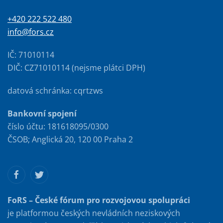
+420 222 522 480
info@fors.cz
IČ: 71010114
DIČ: CZ71010114 (nejsme plátci DPH)
datová schránka: cqrtzws
Bankovní spojení
číslo účtu: 181618095/0300
ČSOB; Anglická 20, 120 00 Praha 2
FoRS – České fórum pro rozvojovou spolupráci
je platformou českých nevládních neziskových