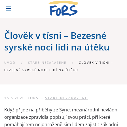
Člověk v tísni – Bezesné
syrské noci lidí na útěku
ÚVOD
STARE-NEZAŘAZENÉ
ČLOVĚK V TÍSNI –
BEZESNÉ SYRSKÉ NOCI LIDÍ NA ÚTĚKU
15.5.2020
FORS
–
STARE-NEZAŘAZENÉ
Když přijde na příběhy ze Sýrie, mezinárodní nevládní
organizace zpravidla popisují svou práci, při které
pomáhají těm nejohroženějším lidem zajistit základní