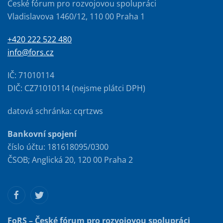
České fórum pro rozvojovou spolupráci
Vladislavova 1460/12, 110 00 Praha 1
+420 222 522 480
info@fors.cz
IČ: 71010114
DIČ: CZ71010114 (nejsme plátci DPH)
datová schránka: cqrtzws
Bankovní spojení
číslo účtu: 181618095/0300
ČSOB; Anglická 20, 120 00 Praha 2
FoRS – České fórum pro rozvojovou spolupráci