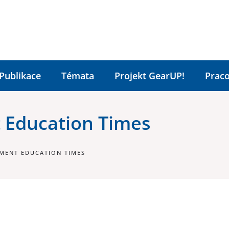
Publikace
Témata
Projekt GearUP!
Praco
 Education Times
MENT EDUCATION TIMES