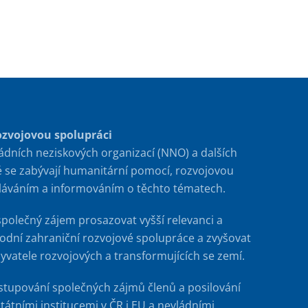
ozvojovou spolupráci
ádních neziskových organizací (NNO) a dalších
é se zabývají humanitární pomocí, rozvojovou
ěláváním a informováním o těchto tématech.
společný zájem prosazovat vyšší relevanci a
rodní zahraniční rozvojové spolupráce a zvyšovat
byvatele rozvojových a transformujících se zemí.
stupování společných zájmů členů a posilování
tátními institucemi v ČR i EU a nevládními