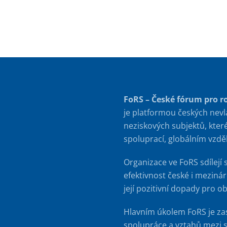
FoRS – České fórum pro r
je platformou českých nevl
neziskových subjektů, kter
spoluprací, globálním vzd
Organizace ve FoRS sdílejí 
efektivnost české i meziná
její pozitivní dopady pro o
Hlavním úkolem FoRS je za
spolupráce a vztahů mezi s