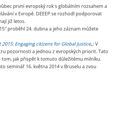
vůbec první evropský rok s globálním rozsahem a
dělávání v Evropě. DEEEP se rozhodl podporovat
jí již letos.
15″ proběhl 24. dubna a jeho záznam můžete
015: Engaging citizens for Global Justice
„: V
ru pozornosti a jednou z evropských priorit. Tato
 tom, jak přispět k tomuto důležitému milníku.
o seminář 16. května 2014 v Bruselu a zvou