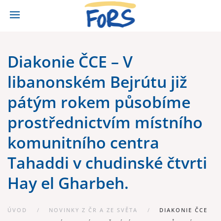
Diakonie ČCE – V
libanonském Bejrútu již
pátým rokem působíme
prostřednictvím místního
komunitního centra
Tahaddi v chudinské čtvrti
Hay el Gharbeh.
ÚVOD
NOVINKY Z ČR A ZE SVĚTA
DIAKONIE ČCE