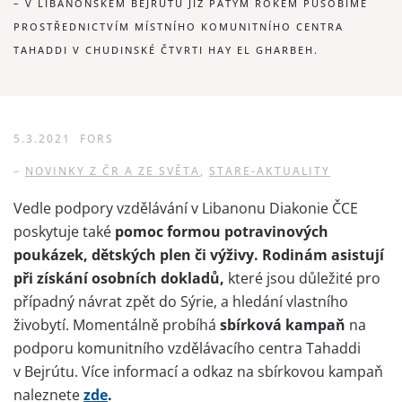
– V LIBANONSKÉM BEJRÚTU JIŽ PÁTÝM ROKEM PŮSOBÍME
PROSTŘEDNICTVÍM MÍSTNÍHO KOMUNITNÍHO CENTRA
TAHADDI V CHUDINSKÉ ČTVRTI HAY EL GHARBEH.
5.3.2021
FORS
–
NOVINKY Z ČR A ZE SVĚTA
,
STARE-AKTUALITY
Vedle podpory vzdělávání v Libanonu Diakonie ČCE
poskytuje také
pomoc formou potravinových
poukázek, dětských plen či výživy. Rodinám asistují
při získání osobních dokladů,
které jsou důležité pro
případný návrat zpět do Sýrie, a hledání vlastního
živobytí. Momentálně probíhá
sbírková kampaň
na
podporu komunitního vzdělávacího centra Tahaddi
v Bejrútu. Více informací a odkaz na sbírkovou kampaň
naleznete
zde
.