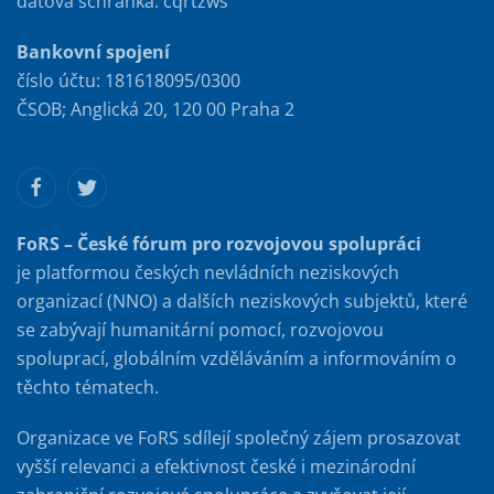
datová schránka: cqrtzws
Bankovní spojení
číslo účtu: 181618095/0300
ČSOB; Anglická 20, 120 00 Praha 2
FoRS – České fórum pro rozvojovou spolupráci
je platformou českých nevládních neziskových
organizací (NNO) a dalších neziskových subjektů, které
se zabývají humanitární pomocí, rozvojovou
spoluprací, globálním vzděláváním a informováním o
těchto tématech.
Organizace ve FoRS sdílejí společný zájem prosazovat
vyšší relevanci a efektivnost české i mezinárodní