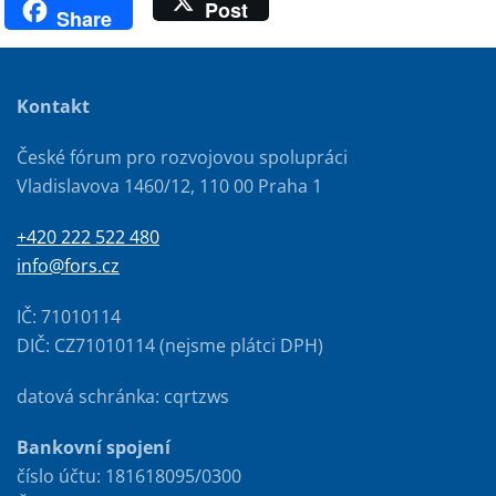
Post
Share
Kontakt
České fórum pro rozvojovou spolupráci
Vladislavova 1460/12, 110 00 Praha 1
+420 222 522 480
info@fors.cz
IČ: 71010114
DIČ: CZ71010114 (nejsme plátci DPH)
datová schránka: cqrtzws
Bankovní spojení
číslo účtu: 181618095/0300