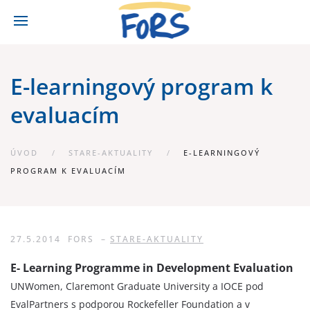
E-learningový program k
evaluacím
ÚVOD
STARE-AKTUALITY
E-LEARNINGOVÝ
PROGRAM K EVALUACÍM
27.5.2014
FORS
–
STARE-AKTUALITY
E- Learning Programme in Development Evaluation
UNWomen, Claremont Graduate University a IOCE pod
EvalPartners s podporou Rockefeller Foundation a v