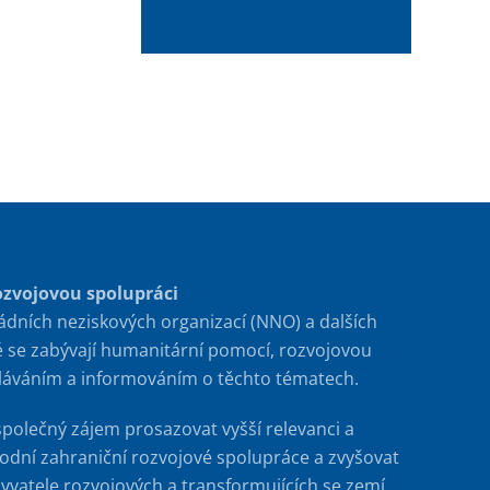
ozvojovou spolupráci
ádních neziskových organizací (NNO) a dalších
é se zabývají humanitární pomocí, rozvojovou
ěláváním a informováním o těchto tématech.
společný zájem prosazovat vyšší relevanci a
rodní zahraniční rozvojové spolupráce a zvyšovat
byvatele rozvojových a transformujících se zemí.