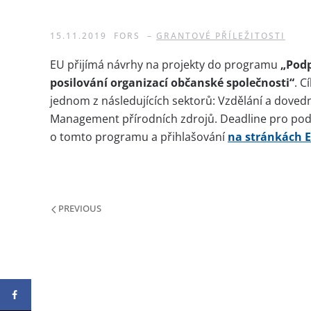
15.11.2019
FORS
–
GRANTOVÉ PŘÍLEŽITOSTI
EU přijímá návrhy na projekty do programu
„Podp
posilování organizací občanské společnosti“
. C
jednom z následujících sektorů: Vzdělání a dovedn
Management přírodních zdrojů. Deadline pro podá
o tomto programu a přihlašování
na stránkách 
PREVIOUS