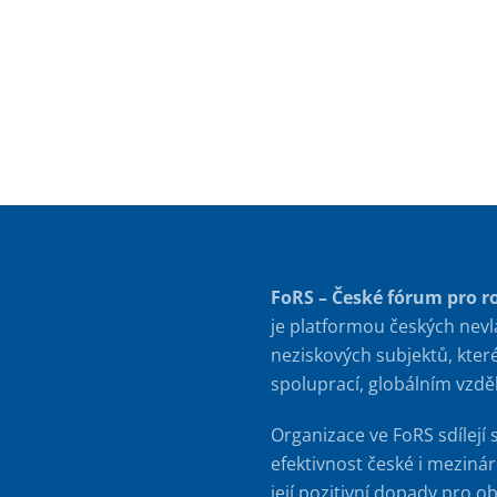
FoRS – České fórum pro r
je platformou českých nevl
neziskových subjektů, kter
spoluprací, globálním vzd
Organizace ve FoRS sdílejí 
efektivnost české i meziná
její pozitivní dopady pro o