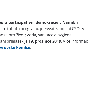
ora participativní demokracie v Namibii –
ílem tohoto programu je zvýšit zapojení CSOs v
osti pro život; Voda, sanitace a hygiena;
ní přihlášek je
19. prosince 2019
. Více informací
Evropské komise
.