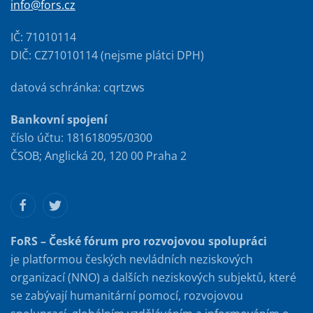
info@fors.cz
IČ: 71010114
DIČ: CZ71010114 (nejsme plátci DPH)
datová schránka: cqrtzws
Bankovní spojení
číslo účtu: 181618095/0300
ČSOB; Anglická 20, 120 00 Praha 2
FoRS – České fórum pro rozvojovou spolupráci
je platformou českých nevládních neziskových
organizací (NNO) a dalších neziskových subjektů, které
se zabývají humanitární pomocí, rozvojovou