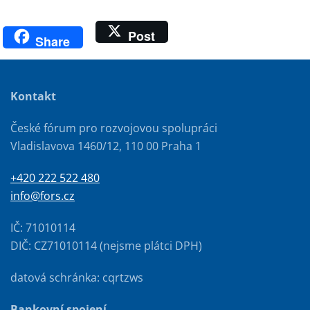
Post
Share
Kontakt
České fórum pro rozvojovou spolupráci
Vladislavova 1460/12, 110 00 Praha 1
+420 222 522 480
info@fors.cz
IČ: 71010114
DIČ: CZ71010114 (nejsme plátci DPH)
datová schránka: cqrtzws
Bankovní spojení