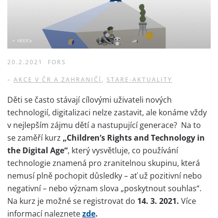
20.2.2021
FORS
–
AKCE V ČR A ZAHRANIČÍ
,
STARE-AKTUALITY
Děti se často stávají cílovými uživateli nových
technologií, digitalizaci nelze zastavit, ale konáme vždy
v nejlepším zájmu dětí a nastupující generace? Na to
se zaměří kurz
„Children’s Rights and Technology in
the Digital Age“
, který vysvětluje, co používání
technologie znamená pro zranitelnou skupinu, která
nemusí plně pochopit důsledky – ať už pozitivní nebo
negativní – nebo význam slova „poskytnout souhlas“.
Na kurz je možné se registrovat do
14. 3. 2021.
Více
informací naleznete
zde
.