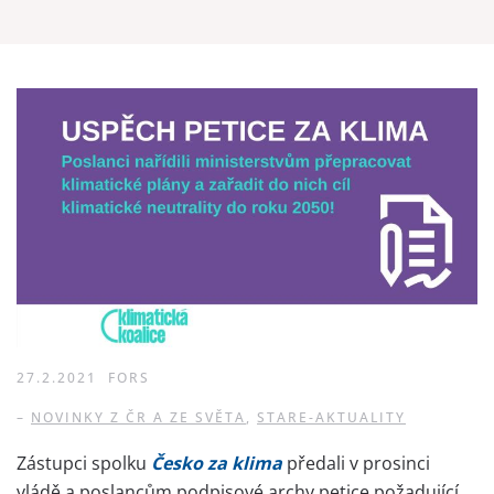
27.2.2021
FORS
–
NOVINKY Z ČR A ZE SVĚTA
,
STARE-AKTUALITY
Zástupci spolku
Česko za klima
předali v prosinci
vládě a poslancům podpisové archy petice požadující,