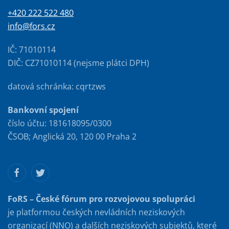
+420 222 522 480
info@fors.cz
IČ: 71010114
DIČ: CZ71010114 (nejsme plátci DPH)
datová schránka: cqrtzws
Bankovní spojení
číslo účtu: 181618095/0300
ČSOB; Anglická 20, 120 00 Praha 2
FoRS – České fórum pro rozvojovou spolupráci
je platformou českých nevládních neziskových
organizací (NNO) a dalších neziskových subjektů, které