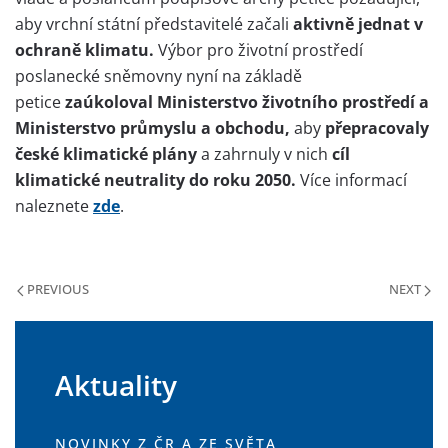
aby vrchní státní představitelé začali
aktivně jednat v
ochraně klimatu.
Výbor pro životní prostředí
poslanecké sněmovny nyní na základě
petice
zaúkoloval Ministerstvo životního prostředí a
Ministerstvo průmyslu a obchodu,
aby
přepracovaly
české klimatické plány
a zahrnuly v nich
cíl
klimatické neutrality do roku 2050.
Více informací
naleznete
zde
.
PREVIOUS
NEXT
Aktuality
NOVINKY Z ČR A ZE SVĚTA