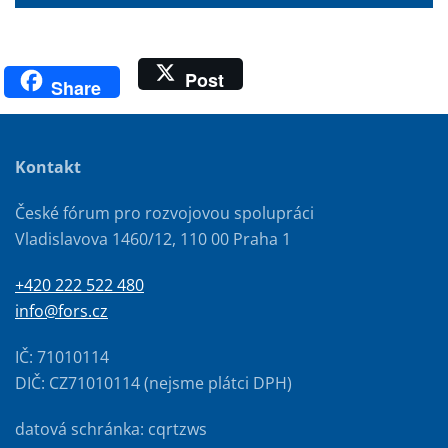
Post
Share
Kontakt
České fórum pro rozvojovou spolupráci
Vladislavova 1460/12, 110 00 Praha 1
+420 222 522 480
info@fors.cz
IČ: 71010114
DIČ: CZ71010114 (nejsme plátci DPH)
datová schránka: cqrtzws