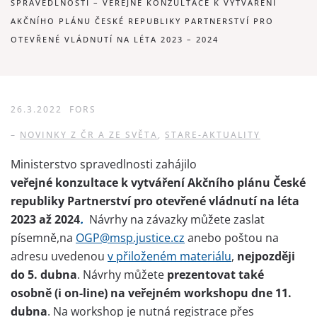
SPRAVEDLNOSTI – VEŘEJNÉ KONZULTACE K VYTVÁŘENÍ
AKČNÍHO PLÁNU ČESKÉ REPUBLIKY PARTNERSTVÍ PRO
OTEVŘENÉ VLÁDNUTÍ NA LÉTA 2023 – 2024
26.3.2022
FORS
–
NOVINKY Z ČR A ZE SVĚTA
,
STARE-AKTUALITY
Ministerstvo spravedlnosti zahájilo
veřejné konzultace k vytváření Akčního plánu České
republiky Partnerství pro otevřené vládnutí na léta
2023 až 2024
.
Návrhy na závazky můžete zaslat
písemně,na
OGP@msp.justice.cz
anebo poštou na
adresu uvedenou
v přiloženém materiálu
,
nejpozději
do 5. dubna
. Návrhy můžete
prezentovat také
osobně (i on-line) na veřejném workshopu dne 11.
dubna
. Na workshop je nutná registrace přes