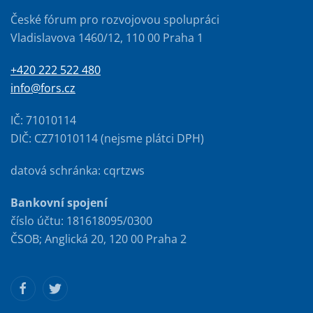
České fórum pro rozvojovou spolupráci
Vladislavova 1460/12, 110 00 Praha 1
+420 222 522 480
info@fors.cz
IČ: 71010114
DIČ: CZ71010114 (nejsme plátci DPH)
datová schránka: cqrtzws
Bankovní spojení
číslo účtu: 181618095/0300
ČSOB; Anglická 20, 120 00 Praha 2