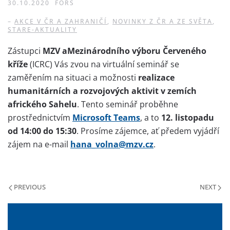
30.10.2020
FORS
–
AKCE V ČR A ZAHRANIČÍ
,
NOVINKY Z ČR A ZE SVĚTA
,
STARE-AKTUALITY
Zástupci
MZV a
Mezinárodního výboru Červeného
kříže
(ICRC) Vás zvou na virtuální seminář se
zaměřením na situaci a možnosti
realizace
humanitárních a rozvojových aktivit v zemích
afrického Sahelu
. Tento seminář proběhne
prostřednictvím
Microsoft Teams
, a to
12. listopadu
od 14:00 do 15:30
. Prosíme zájemce, ať předem vyjádří
zájem na e-mail
hana_volna@mzv.cz
.
PREVIOUS
NEXT