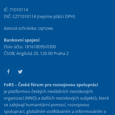
IČ: 71010114
DIČ: CZ71010114 (nejsme plátci DPH)
datová schránka: cqrtzws
Bankovní spojení
číslo účtu: 181618095/0300
ČSOB; Anglická 20, 120 00 Praha 2
FoRS – České fórum pro rozvojovou spolupráci
je platformou českých nevládních neziskových
organizací (NNO) a dalších neziskových subjektů, které
se zabývají humanitární pomocí, rozvojovou
spoluprací, globálním vzděláváním a informováním o