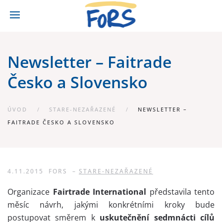
Newsletter – Faitrade
Česko a Slovensko
ÚVOD
STARE-NEZAŘAZENÉ
NEWSLETTER –
FAITRADE ČESKO A SLOVENSKO
4.11.2015
FORS
–
STARE-NEZAŘAZENÉ
Organizace
Fairtrade International
představila tento
měsíc návrh, jakými konkrétními kroky bude
postupovat směrem k
uskutečnění sedmnácti cílů