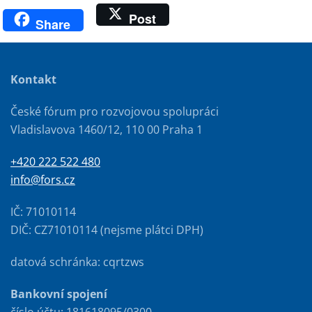
Post
Share
Kontakt
České fórum pro rozvojovou spolupráci
Vladislavova 1460/12, 110 00 Praha 1
+420 222 522 480
info@fors.cz
IČ: 71010114
DIČ: CZ71010114 (nejsme plátci DPH)
datová schránka: cqrtzws
Bankovní spojení
číslo účtu: 181618095/0300