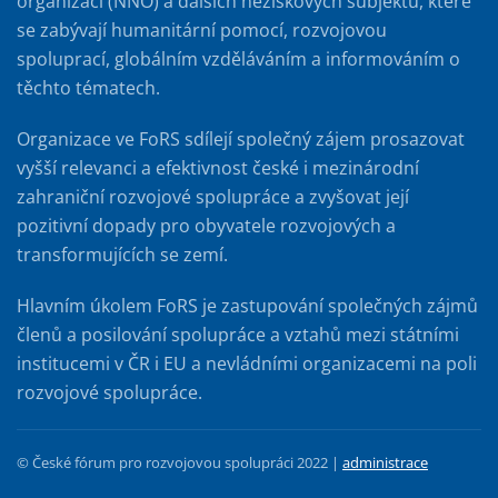
organizací (NNO) a dalších neziskových subjektů, které
se zabývají humanitární pomocí, rozvojovou
spoluprací, globálním vzděláváním a informováním o
těchto tématech.
Organizace ve FoRS sdílejí společný zájem prosazovat
vyšší relevanci a efektivnost české i mezinárodní
zahraniční rozvojové spolupráce a zvyšovat její
pozitivní dopady pro obyvatele rozvojových a
transformujících se zemí.
Hlavním úkolem FoRS je zastupování společných zájmů
členů a posilování spolupráce a vztahů mezi státními
institucemi v ČR i EU a nevládními organizacemi na poli
rozvojové spolupráce.
© České fórum pro rozvojovou spolupráci 2022 |
administrace