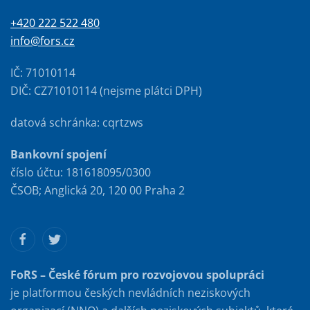
+420 222 522 480
info@fors.cz
IČ: 71010114
DIČ: CZ71010114 (nejsme plátci DPH)
datová schránka: cqrtzws
Bankovní spojení
číslo účtu: 181618095/0300
ČSOB; Anglická 20, 120 00 Praha 2
FoRS – České fórum pro rozvojovou spolupráci
je platformou českých nevládních neziskových