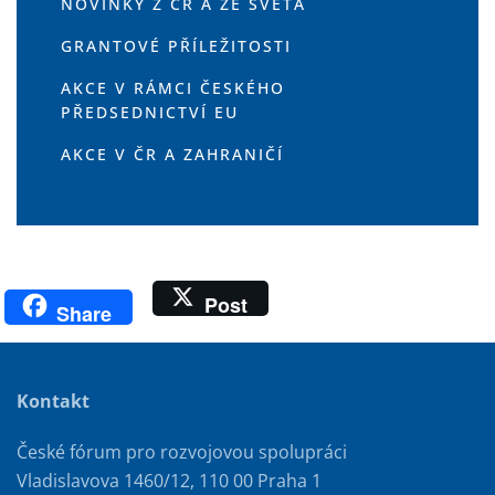
NOVINKY Z ČR A ZE SVĚTA
GRANTOVÉ PŘÍLEŽITOSTI
AKCE V RÁMCI ČESKÉHO
PŘEDSEDNICTVÍ EU
AKCE V ČR A ZAHRANIČÍ
Post
Share
Kontakt
České fórum pro rozvojovou spolupráci
Vladislavova 1460/12, 110 00 Praha 1