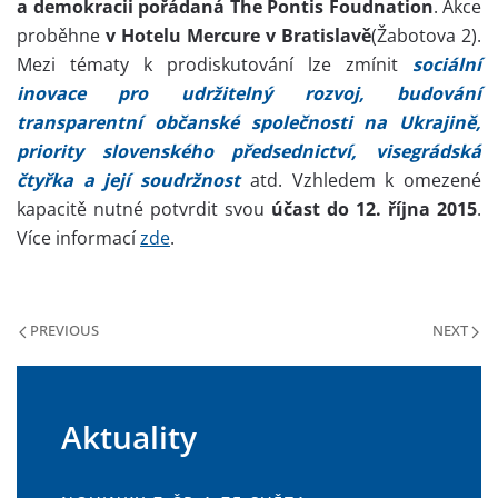
a demokracii pořádaná The Pontis Foudnation
. Akce
proběhne
v Hotelu Mercure v Bratislavě
(Žabotova 2).
Mezi tématy k prodiskutování lze zmínit
sociální
inovace pro udržitelný rozvoj, budování
transparentní občanské společnosti na Ukrajině,
priority slovenského předsednictví, visegrádská
čtyřka a její soudržnost
atd. Vzhledem k omezené
kapacitě nutné potvrdit svou
účast do 12. října 2015
.
Více informací
zde
.
PREVIOUS
NEXT
Aktuality