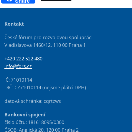
Share
Kontakt
České fórum pro rozvojovou spolupráci
Vladislavova 1460/12, 110 00 Praha 1
+420 222 522 480
info@fors.cz
IČ: 71010114
DIČ: CZ71010114 (nejsme plátci DPH)
datová schránka: cqrtzws
Bankovní spojení
číslo účtu: 181618095/0300
ČSOB; Anglická 20, 120 00 Praha 2