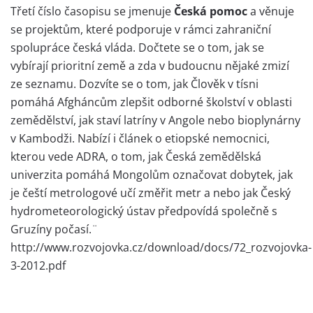
Třetí číslo časopisu se jmenuje
Česká pomoc
a věnuje
se projektům, které podporuje v rámci zahraniční
spolupráce česká vláda. Dočtete se o tom, jak se
vybírají prioritní země a zda v budoucnu nějaké zmizí
ze seznamu. Dozvíte se o tom, jak Člověk v tísni
pomáhá Afgháncům zlepšit odborné školství v oblasti
zemědělství, jak staví latríny v Angole nebo bioplynárny
v Kambodži. Nabízí i článek o etiopské nemocnici,
kterou vede ADRA, o tom, jak Česká zemědělská
univerzita pomáhá Mongolům označovat dobytek, jak
je čeští metrologové učí změřit metr a nebo jak Český
hydrometeorologický ústav předpovídá společně s
Gruzíny počasí.¨
http://www.rozvojovka.cz/download/docs/72_rozvojovka-
3-2012.pdf