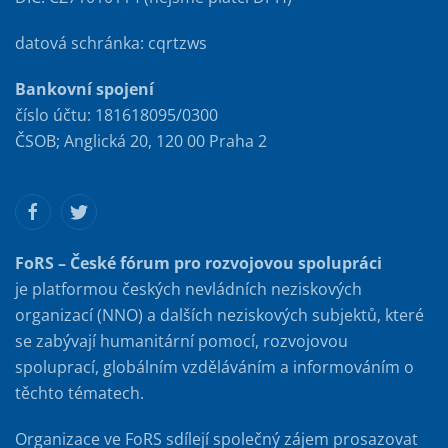
datová schránka: cqrtzws
Bankovní spojení
číslo účtu: 181618095/0300
ČSOB; Anglická 20, 120 00 Praha 2
FoRS – České fórum pro rozvojovou spolupráci
je platformou českých nevládních neziskových
organizací (NNO) a dalších neziskových subjektů, které
se zabývají humanitární pomocí, rozvojovou
spoluprací, globálním vzděláváním a informováním o
těchto tématech.
Organizace ve FoRS sdílejí společný zájem prosazovat