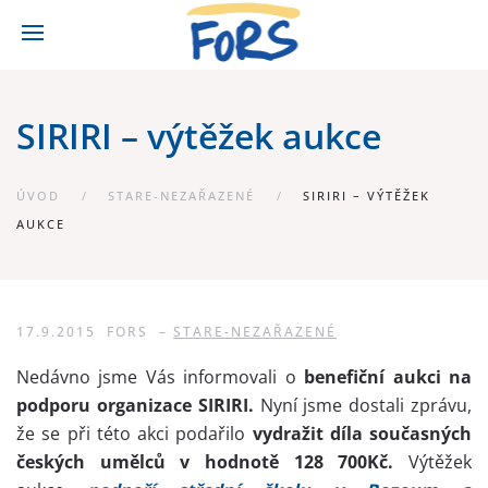
SIRIRI – výtěžek aukce
ÚVOD
STARE-NEZAŘAZENÉ
SIRIRI – VÝTĚŽEK
AUKCE
17.9.2015
FORS
–
STARE-NEZAŘAZENÉ
Nedávno jsme Vás informovali o
benefiční aukci na
podporu organizace SIRIRI.
Nyní jsme dostali zprávu,
že se při této akci podařilo
vydražit díla současných
českých umělců v hodnotě 128 700Kč.
Výtěžek