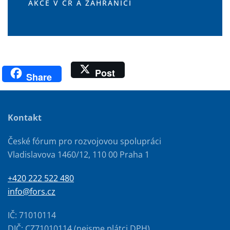
AKCE V ČR A ZAHRANIČÍ
Post
Share
Kontakt
České fórum pro rozvojovou spolupráci
Vladislavova 1460/12, 110 00 Praha 1
+420 222 522 480
info@fors.cz
IČ: 71010114
DIČ: CZ71010114 (nejsme plátci DPH)