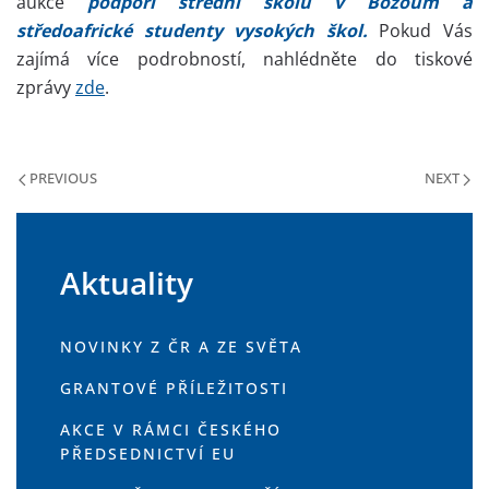
aukce
podpoří střední školu v Bozoum a
středoafrické studenty vysokých škol.
Pokud Vás
zajímá více podrobností, nahlédněte do tiskové
zprávy
zde
.
PREVIOUS
NEXT
Aktuality
NOVINKY Z ČR A ZE SVĚTA
GRANTOVÉ PŘÍLEŽITOSTI
AKCE V RÁMCI ČESKÉHO
PŘEDSEDNICTVÍ EU