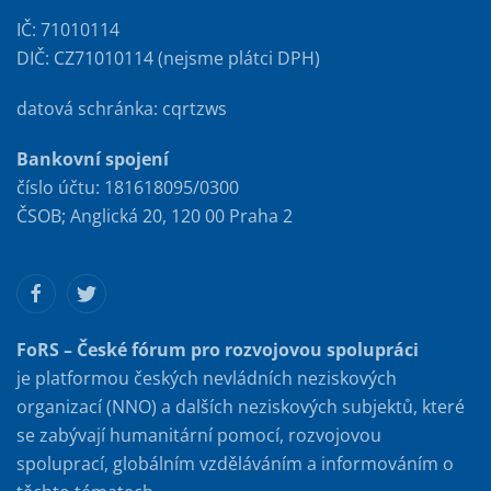
IČ: 71010114
DIČ: CZ71010114 (nejsme plátci DPH)
datová schránka: cqrtzws
Bankovní spojení
číslo účtu: 181618095/0300
ČSOB; Anglická 20, 120 00 Praha 2
FoRS – České fórum pro rozvojovou spolupráci
je platformou českých nevládních neziskových
organizací (NNO) a dalších neziskových subjektů, které
se zabývají humanitární pomocí, rozvojovou
spoluprací, globálním vzděláváním a informováním o