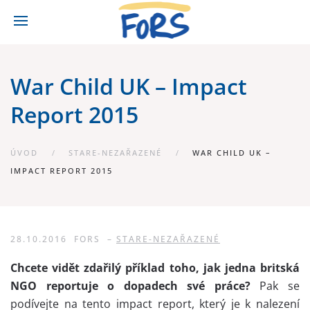
War Child UK – Impact
Report 2015
ÚVOD
STARE-NEZAŘAZENÉ
WAR CHILD UK –
IMPACT REPORT 2015
28.10.2016
FORS
–
STARE-NEZAŘAZENÉ
Chcete vidět zdařilý příklad toho, jak jedna britská
NGO reportuje o dopadech své práce?
Pak se
podívejte na tento impact report, který je k nalezení