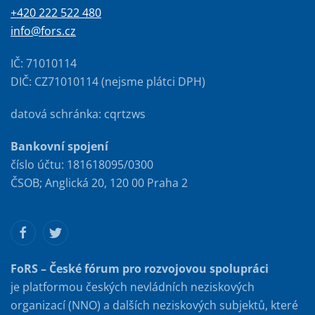
+420 222 522 480
info@fors.cz
IČ: 71010114
DIČ: CZ71010114 (nejsme plátci DPH)
datová schránka: cqrtzws
Bankovní spojení
číslo účtu: 181618095/0300
ČSOB; Anglická 20, 120 00 Praha 2
FoRS – České fórum pro rozvojovou spolupráci
je platformou českých nevládních neziskových
organizací (NNO) a dalších neziskových subjektů, které