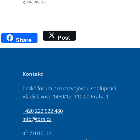
PREVIOUS
Post
Share
Kontakt
České fórum pro rozvojovou spolupráci
Vladislavova 1460/12, 110 00 Praha 1
+420 222 522 480
info@fors.cz
IČ: 71010114