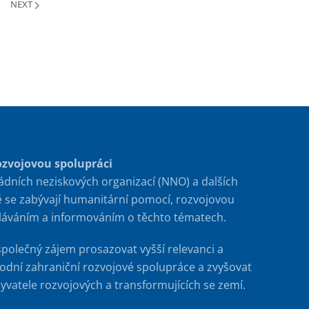
NEXT
ozvojovou spolupráci
ádních neziskových organizací (NNO) a dalších
é se zabývají humanitární pomocí, rozvojovou
ěláváním a informováním o těchto tématech.
společný zájem prosazovat vyšší relevanci a
rodní zahraniční rozvojové spolupráce a zvyšovat
byvatele rozvojových a transformujících se zemí.