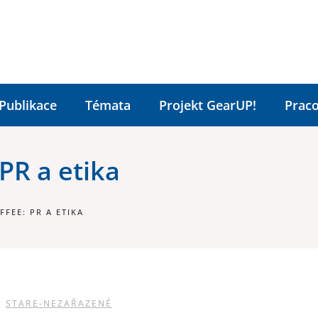
Publikace
Témata
Projekt GearUP!
Praco
PR a etika
FEE: PR A ETIKA
,
STARE-NEZAŘAZENÉ