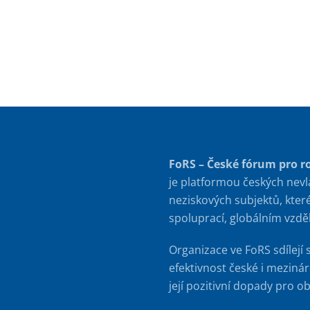
FoRS – České fórum pro r
je platformou českých nevl
neziskových subjektů, kter
spoluprací, globálním vzd
Organizace ve FoRS sdílejí 
efektivnost české i meziná
její pozitivní dopady pro o