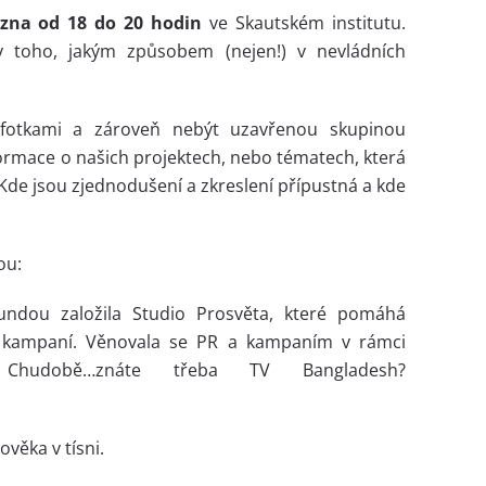
ezna od 18 do 20 hodin
ve Skautském institutu.
y toho, jakým způsobem (nejen!) v nevládních
i fotkami a zároveň nebýt uzavřenou skupinou
rmace o našich projektech, nebo tématech, která
de jsou zjednodušení a zkreslení přípustná a kde
ou:
dou založila Studio Prosvěta, které pomáhá
ch kampaní. Věnovala se PR a kampaním v rámci
udobě…znáte třeba TV Bangladesh?
věka v tísni.