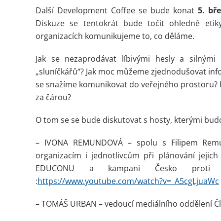
Další Development Coffee se bude konat
5. bř
Diskuze se tentokrát bude točit ohledně etik
organizacích komunikujeme to, co děláme.
Jak se nezaprodávat líbivými hesly a silným
„sluníčkářů“? Jak moc můžeme zjednodušovat info
se snažíme komunikovat do veřejného prostoru? K
za čárou?
O tom se se bude diskutovat s hosty, kterými bud
– IVONA REMUNDOVÁ – spolu s Filipem Remun
organizacím i jednotlivcům při plánování jeji
EDUCONU a kampani Česko proti Ch
:
https://www.youtube.com/
watch?v=_A5cgLjuaWc
– TOMÁŠ URBAN – vedoucí mediálního oddělení Člo