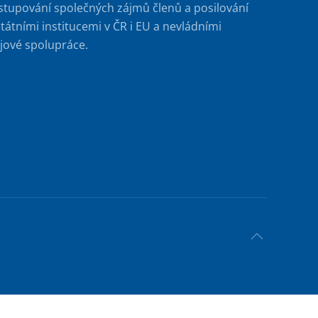
stupování společných zájmů členů a posilování
tátními institucemi v ČR i EU a nevládními
jové spolupráce.