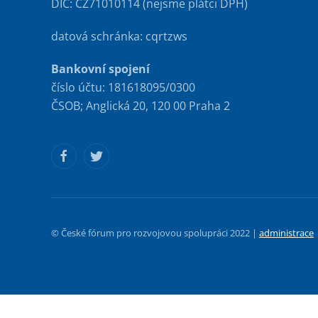
DIČ: CZ71010114 (nejsme plátci DPH)
datová schránka: cqrtzws
Bankovní spojení
číslo účtu: 181618095/0300
ČSOB; Anglická 20, 120 00 Praha 2
© České fórum pro rozvojovou spolupráci 2022 |
administrace