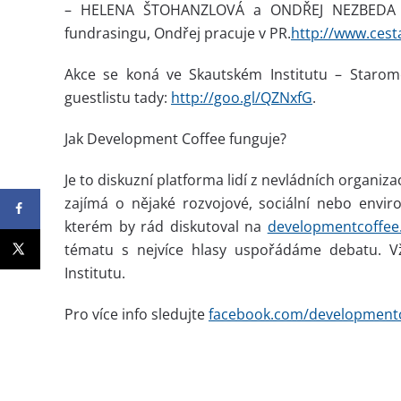
– HELENA ŠTOHANZLOVÁ a ONDŘEJ NEZBEDA př
fundrasingu, Ondřej pracuje v PR.
http://www.ces
Akce se koná ve Skautském Institutu – Starom
guestlistu tady:
http://goo.gl/QZNxfG
.
Jak Development Coffee funguje?
Je to diskuzní platforma lidí z nevládních organiz
zajímá o nějaké rozvojové, sociální nebo env
kterém by rád diskutoval na
developmentcoffee
tématu s nejvíce hlasy uspořádáme debatu. Vž
Institutu.
Pro více info sledujte
facebook.com/
development