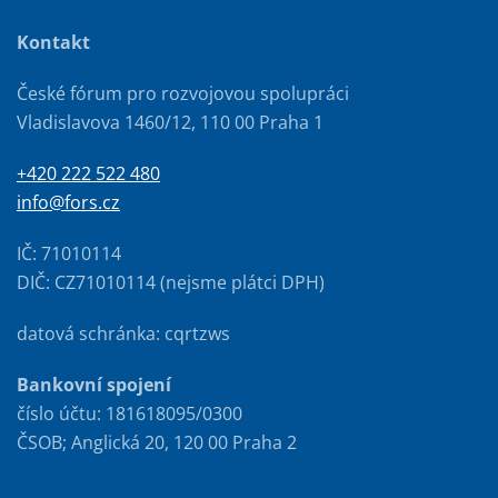
Kontakt
České fórum pro rozvojovou spolupráci
Vladislavova 1460/12, 110 00 Praha 1
+420 222 522 480
info@fors.cz
IČ: 71010114
DIČ: CZ71010114 (nejsme plátci DPH)
datová schránka: cqrtzws
Bankovní spojení
číslo účtu: 181618095/0300
ČSOB; Anglická 20, 120 00 Praha 2