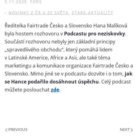
5.11.2020
FORS
–
NOVINKY Z ČR A ZE SVĚTA
,
STARE-AKTUALITY
Ředitelka Fairtrade Česko a Slovensko Hana Malíková
byla hostem rozhovoru v
Podcastu pro neziskovky
.
Součástí rozhovoru nebyly jen základní principy
„spravedlivého obchodu“, který pomáhá lidem
v Latinské Americe, Africe a Asii, ale také téma
marketingu a komunikace organizace Fairtrade Česko a
Slovensko. Mimo jiné se v podcastu dozvíte i o tom,
jak
se Hance podařilo dosáhnout úspěchu
. Celý podcast
můžete poslouchat
zde
.
PREVIOUS
NEXT