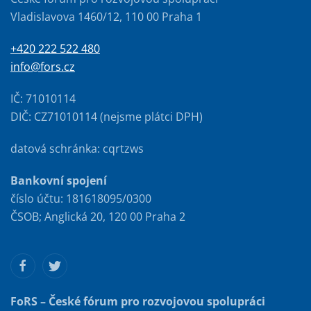
Vladislavova 1460/12, 110 00 Praha 1
+420 222 522 480
info@fors.cz
IČ: 71010114
DIČ: CZ71010114 (nejsme plátci DPH)
datová schránka: cqrtzws
Bankovní spojení
číslo účtu: 181618095/0300
ČSOB; Anglická 20, 120 00 Praha 2
FoRS – České fórum pro rozvojovou spolupráci