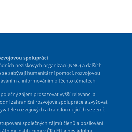
ozvojovou spolupráci
ádních neziskových organizací (NNO) a dalších
é se zabývají humanitární pomocí, rozvojovou
ěláváním a informováním o těchto tématech.
společný zájem prosazovat vyšší relevanci a
rodní zahraniční rozvojové spolupráce a zvyšovat
byvatele rozvojových a transformujících se zemí.
stupování společných zájmů členů a posilování
tátními institucemi v ČR i EU a nevládními