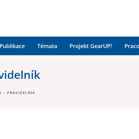
Publikace
Témata
Projekt GearUP!
Praco
videlník
6 – PRAVIDELNÍK