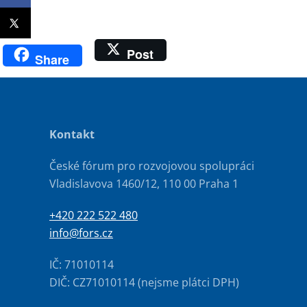
Post
Share
Kontakt
České fórum pro rozvojovou spolupráci
Vladislavova 1460/12, 110 00 Praha 1
+420 222 522 480
info@fors.cz
IČ: 71010114
DIČ: CZ71010114 (nejsme plátci DPH)