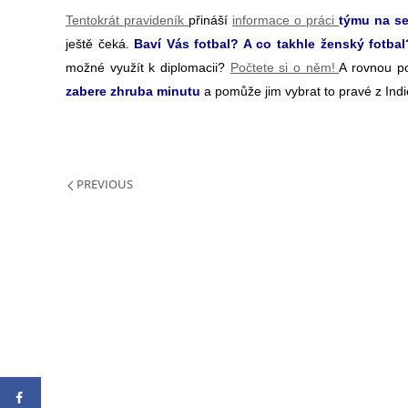
Tentokrát pravideník
přináší
informace o práci
týmu na se
ještě čeká.
Baví Vás fotbal? A co takhle ženský fotbal? 
možné využít k diplomacii?
Počtete si o něm!
A rovnou po
zabere zhruba minutu
a pomůže jim vybrat to pravé z Indi
PREVIOUS