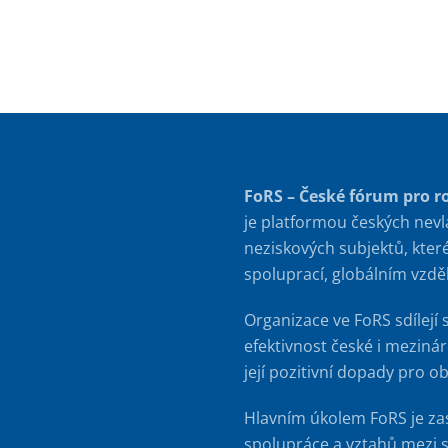
FoRS – České fórum pro r
je platformou českých nevl
neziskových subjektů, kter
spoluprací, globálním vzd
Organizace ve FoRS sdílejí 
efektivnost české i meziná
její pozitivní dopady pro o
Hlavním úkolem FoRS je za
spolupráce a vztahů mezi s