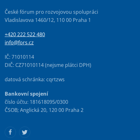
České fórum pro rozvojovou spolupráci
Vladislavova 1460/12, 110 00 Praha 1
+420 222 522 480
info@fors.cz
IČ: 71010114
DIČ: CZ71010114 (nejsme plátci DPH)
datová schránka: cqrtzws
Bankovní spojení
číslo účtu: 181618095/0300
ČSOB; Anglická 20, 120 00 Praha 2