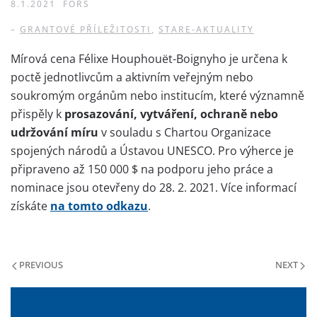
8.1.2021
FORS
–
GRANTOVÉ PŘÍLEŽITOSTI
,
STARE-AKTUALITY
Mírová cena Félixe Houphouët-Boignyho je určena k
poctě jednotlivcům a aktivním veřejným nebo
soukromým orgánům nebo institucím, které významně
přispěly k
prosazování, vytváření, ochraně nebo
udržování míru
v souladu s Chartou Organizace
spojených národů a Ústavou UNESCO. Pro výherce je
připraveno až 150 000 $ na podporu jeho práce a
nominace jsou otevřeny do 28. 2. 2021. Více informací
získáte
na tomto odkazu
.
PREVIOUS
NEXT