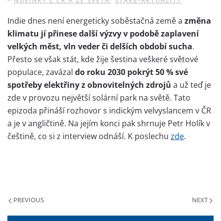
–
NOVINKY Z ČR A ZE SVĚTA
,
STARE-AKTUALITY
Indie dnes není energeticky soběstačná země a
změna
klimatu jí přinese další výzvy v podobě zaplavení
velkých měst, vln veder či delších období sucha
.
Přesto se však stát, kde žije šestina veškeré světové
populace, zavázal
do roku 2030 pokrýt 50 % své
spotřeby elektřiny z obnovitelných zdrojů
a už teď je
zde v provozu největší solární park na světě. Tato
epizoda přináší rozhovor s indickým velvyslancem v ČR
a je v angličtině. Na jejím konci pak shrnuje Petr Holík v
češtině, co si z interview odnáší. K poslechu
zde
.
PREVIOUS
NEXT