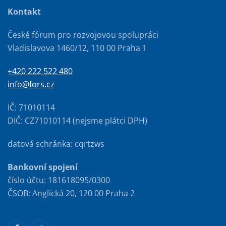
Kontakt
České fórum pro rozvojovou spolupráci
Vladislavova 1460/12, 110 00 Praha 1
+420 222 522 480
info@fors.cz
IČ: 71010114
DIČ: CZ71010114 (nejsme plátci DPH)
datová schránka: cqrtzws
Bankovní spojení
číslo účtu: 181618095/0300
ČSOB; Anglická 20, 120 00 Praha 2