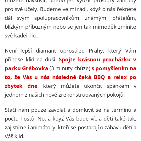
pro své účely. Budeme velmi rádi, když o nás řeknete
dál svým spolupracovníkům, známým, přátelům,
blízkým příbuzným nebo se jen tak mimoděk zmíníte
své kadeřnici.
Není lepší diamant uprostřed Prahy, který Vám
přinese klid na duši.
Spojte krásnou procházku v
parku Grébovka
(3 minuty chůze)
s pomyšlením na
to, že Vás u nás následně čeká BBQ a relax po
zbytek dne
, který můžete ukončit spánkem v
jednom z našich nově zrekonstruovaných pokojů.
Stačí nám pouze zavolat a domluvit se na termínu a
počtu hostů. No, a když Vás bude víc a dětí také tak,
zajistíme i animátory, kteří se postarají o zábavu dětí a
Váš klid.