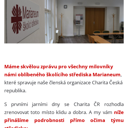
Máme skvělou zprávu pro všechny milovníky
námi oblíbeného školícího střediska Marianeum
,
které spravuje naše členská organizace Charita Česká
republika.
S prvními jarními dny se Charita ČR rozhodla
zrenovovat toto místo klidu a dobra. A my vám
níže
přinášíme podrobnosti přímo očima týmu
střediska: