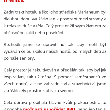
Zadní trakt hotelu a školicího střediska Marianeum byl
dlouhou dobu využíván jen k posezení mezi stromy a
k relaxaci duše a těla. Celý prostor žil svým životem za
občasného zalití nebo posekání.
Rozhodli jsme se upravit ho tak, aby mohl být
využíván celou škálou našich hostů, od malých dětí až
po naše seniory.
Celý prostor je rekultivován a předělán tak, aby byl jak
inspirativní, tak užitečný. S pomocí zaměstnanců ze
všech oborů, ale ne zahradnictví a stavebnictví, jsme
zkrášlili celý prostor k obrazu svému.
Celá úprava probíhala hlavně kvůli praktičnosti a to
v podobě
možnosti uspořádat BBQ
, nebo jen tak si