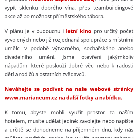
vypít sklenku dobrého vína, přes teambuildingové
akce až po možnost příměstského tábora.
V plánu je v budoucnu i
letní kino
pro určitý počet
vyvolených nebo již rozjednaná spolupráce s místními
umělci v podobě výtvarného, sochařského anebo
divadelního umění. Jsme otevřeni jakýmkoliv
nápadům, které poslouží dobré věci nebo k radosti
dětí a rodičů a ostatních zvědavců.
Neváhejte se podívat na naše webové stránky
www.marianeum.cz
na další fotky a nabídku.
K tomu, abyste mohli využít prostor za naším
hotelem, musíte udělat jediné: zavolejte nebo napište
a určitě se dohodneme na příjemném dnu, kdy nás
můžete navštívit, anebo jen využít prostory zahrady