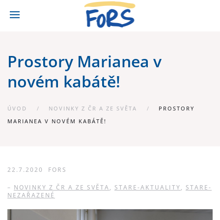
Prostory Marianea v
novém kabátě!
ÚVOD
NOVINKY Z ČR A ZE SVĚTA
PROSTORY
MARIANEA V NOVÉM KABÁTĚ!
22.7.2020
FORS
–
NOVINKY Z ČR A ZE SVĚTA
,
STARE-AKTUALITY
,
STARE-
NEZAŘAZENÉ