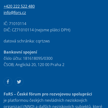
+420 222 522 480
info@fors.cz
IČ: 71010114
DIČ: CZ71010114 (nejsme plátci DPH)
datová schránka: cqrtzws
Bankovní spojení
číslo účtu: 181618095/0300
ČSOB; Anglická 20, 120 00 Praha 2
FoRS – České fórum pro rozvojovou spolupráci
je platformou českých nevládních neziskových
organizací (NNO) a dalších neziskových subjektů, které