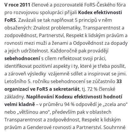
V roce 2011
členové a pozorovatelé FoRS-Českého fóra
pro rozvojovou spolupráci přijali
Kodex efektivnosti
FoRS
. Zavázali se tak naplňovat 5 principů v něm
obsažených: Znalost problematiky, Transparentnost a
zodpovědnost, Partnerství, Respekt k lidským právům a
rovnosti mezi muži a ženami a Odpovědnost za dopady
a jejich udržitelnost. Každoročně pak provádějí
sebehodnocení
s cílem reflektovat svoji práci,
identifikovat pozitivní aspekty i ty, které je třeba posílit,
a zároveň výsledky vzájemně sdílet a inspirovat se jimi.
Letošního 5. ročníku sebehodnocení se zúčastnilo
33
organizací ve FoRS a sekretariát
, tj. 72 % členské
základny.
Naplňování Kodexu efektivnosti hodnotí
velmi kladně
– v průměru 94 % odpovědí je „zcela ano“
nebo „většinou ano“, především pak v oblastech
Transparentnost a zodpovědnost, Respekt k lidským
právům a Genderové rovnosti a Partnerství. Souhrnné