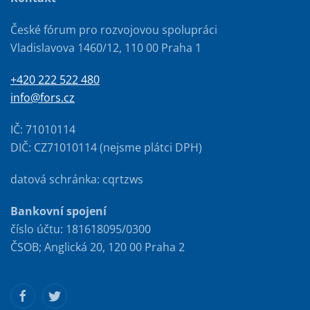
České fórum pro rozvojovou spolupráci
Vladislavova 1460/12, 110 00 Praha 1
+420 222 522 480
info@fors.cz
IČ: 71010114
DIČ: CZ71010114 (nejsme plátci DPH)
datová schránka: cqrtzws
Bankovní spojení
číslo účtu: 181618095/0300
ČSOB; Anglická 20, 120 00 Praha 2